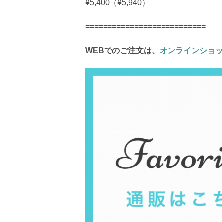
¥5,400（¥5,940）
===========================
WEBでのご注文は、
オンラインショ