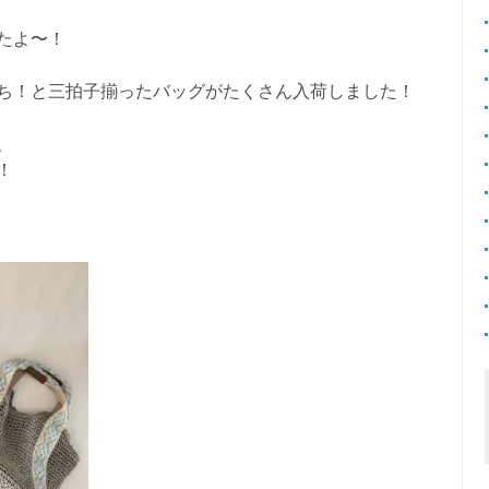
たよ〜！
ち！と三拍子揃ったバッグがたくさん入荷しました！
、
！