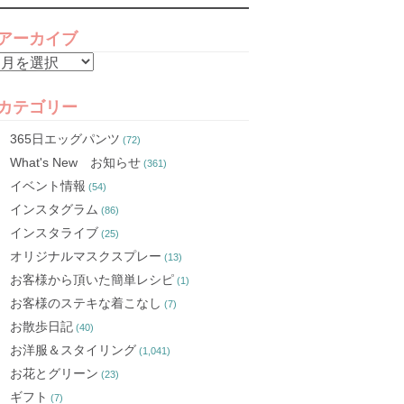
アーカイブ
ア
ー
カ
カテゴリー
イ
365日エッグパンツ
(72)
ブ
What's New お知らせ
(361)
イベント情報
(54)
インスタグラム
(86)
インスタライブ
(25)
オリジナルマスクスプレー
(13)
お客様から頂いた簡単レシピ
(1)
お客様のステキな着こなし
(7)
お散歩日記
(40)
お洋服＆スタイリング
(1,041)
お花とグリーン
(23)
ギフト
(7)