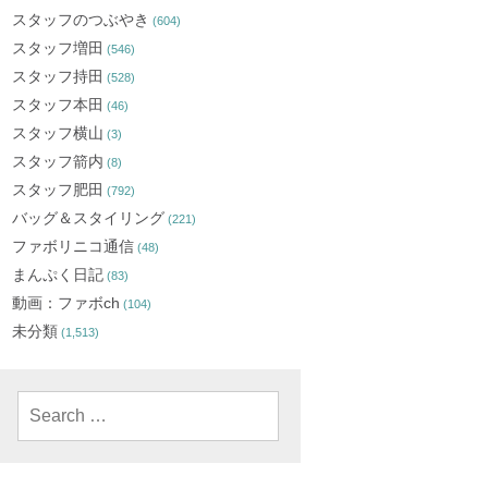
スタッフのつぶやき
(604)
スタッフ増田
(546)
スタッフ持田
(528)
スタッフ本田
(46)
スタッフ横山
(3)
スタッフ箭内
(8)
スタッフ肥田
(792)
バッグ＆スタイリング
(221)
ファボリニコ通信
(48)
まんぷく日記
(83)
動画：ファボch
(104)
未分類
(1,513)
Search
for: