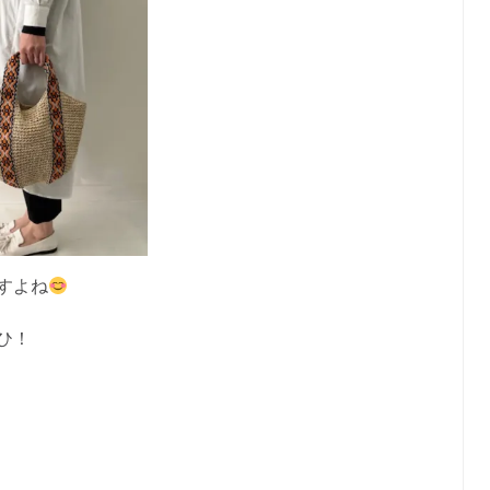
すよね
ひ！