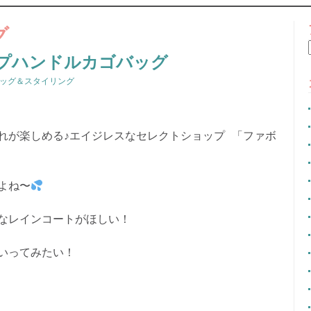
CONTENT
グ
プハンドルカゴバッグ
ッグ＆スタイリング
れが楽しめる♪エイジレスなセレクトショップ 「ファボ
よね〜
なレインコートがほしい！
いってみたい！