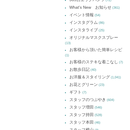
(72)
ー
What's New お知らせ
(361)
カ
イベント情報
(54)
イ
インスタグラム
(86)
ブ
インスタライブ
(25)
オリジナルマスクスプレー
(13)
お客様から頂いた簡単レシピ
(1)
お客様のステキな着こなし
(7)
お散歩日記
(40)
お洋服＆スタイリング
(1,041)
お花とグリーン
(23)
ギフト
(7)
スタッフのつぶやき
(604)
スタッフ増田
(546)
スタッフ持田
(528)
スタッフ本田
(46)
スタッフ横山