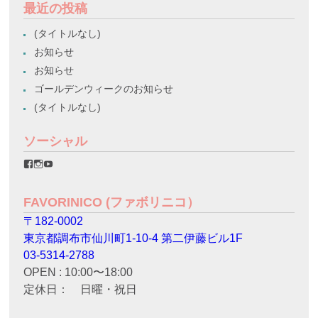
最近の投稿
(タイトルなし)
お知らせ
お知らせ
ゴールデンウィークのお知らせ
(タイトルなし)
ソーシャル
favorinico.jp
favorinico.jp
staff.favorinico
さ
さ
さ
ん
ん
ん
の
の
の
FAVORINICO (ファボリニコ）
プ
プ
プ
ロ
ロ
ロ
〒182-0002
フ
フ
フ
ィ
ィ
ィ
東京都調布市仙川町1-10-4 第二伊藤ビル1F
ー
ー
ー
ル
ル
ル
03-5314-2788
を
を
を
OPEN : 10:00〜18:00
Facebook
Instagram
YouTube
で
で
で
定休日： 日曜・祝日
表
表
表
示
示
示