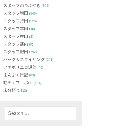
スタッフのつぶやき
(604)
スタッフ増田
(546)
スタッフ持田
(528)
スタッフ本田
(46)
スタッフ横山
(3)
スタッフ箭内
(8)
スタッフ肥田
(792)
バッグ＆スタイリング
(221)
ファボリニコ通信
(48)
まんぷく日記
(83)
動画：ファボch
(104)
未分類
(1,513)
Search
for: