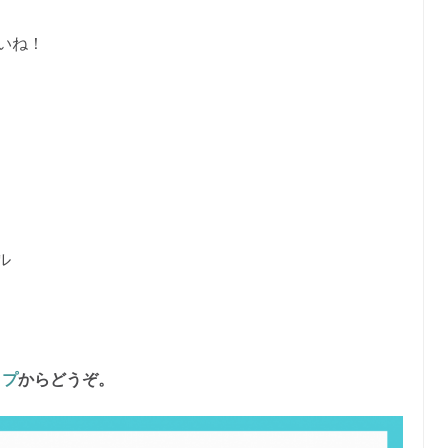
いね！
ト
ナル
ップ
からどうぞ。