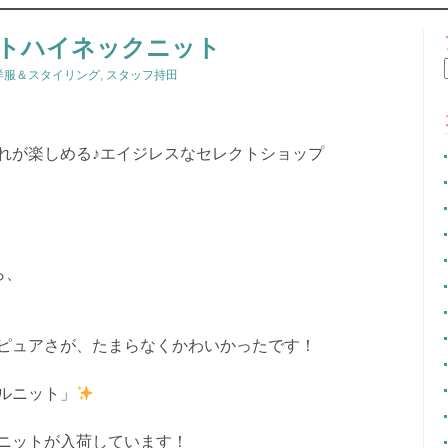
CONTENT
トハイネックニット
洋服＆スタイリング
,
スタッフ持田
れが楽しめる♪エイジレスなセレクトショップ
ら、
ピュアさが、たまらなくかわいかったです！
ルニット」
ニットが入荷しています！