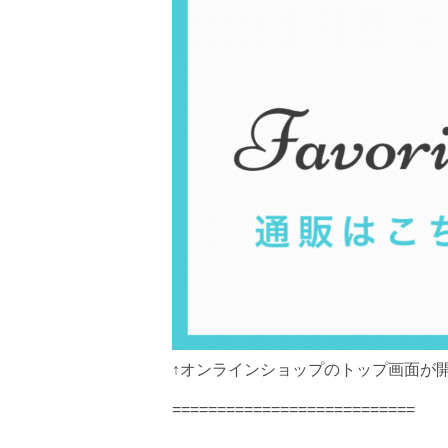
↑オンラインショップのトップ画面が
===========================