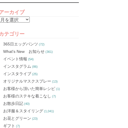
アーカイブ
ア
ー
カ
カテゴリー
イ
365日エッグパンツ
(72)
ブ
What's New お知らせ
(361)
イベント情報
(54)
インスタグラム
(86)
インスタライブ
(25)
オリジナルマスクスプレー
(13)
お客様から頂いた簡単レシピ
(1)
お客様のステキな着こなし
(7)
お散歩日記
(40)
お洋服＆スタイリング
(1,041)
お花とグリーン
(23)
ギフト
(7)