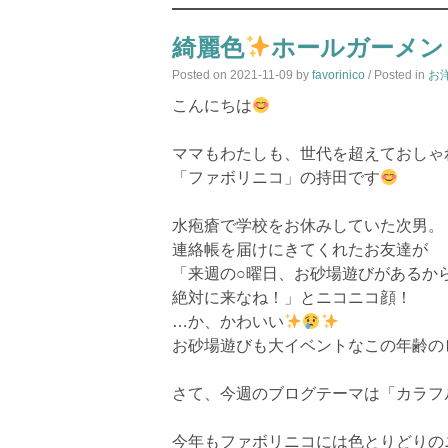
綺麗色
ホールガーメン
Posted on
2021-11-09
by
favorinico
/ Posted in
お
こんにちは
ママもわたしも、世代を超えておしゃ
「ファボリニコ」の持田です
水疱瘡で学校をお休みしていた次男。
連絡帳を届けにきてくれたお友達が
「来週の○曜日、お砂場遊びがあるか
絶対に来なね！」とニコニコ顔！
…か、かわいい
お砂場遊びも大イベントなこの年齢の
さて、今週のブログテーマは「カラフ
今年もファボリニコには色とりどりの