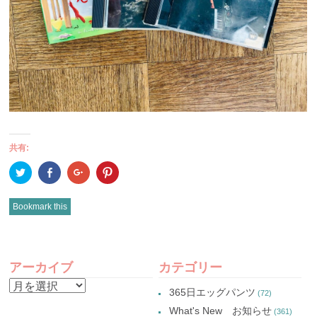
共有:
ク
Facebook
ク
ク
リ
で
リ
リ
ッ
共
ッ
ッ
ク
有
ク
ク
し
(新
し
し
Bookmark this
て
し
て
て
Twitter
い
Google+
Pinterest
で
ウ
で
で
共
ィ
共
共
有
ン
有
有
POST
(新
ド
(新
(新
し
ウ
し
し
アーカイブ
カテゴリー
い
で
い
い
NAVIGATION
ウ
開
ウ
ウ
ア
ィ
き
ィ
ィ
365日エッグパンツ
(72)
ン
ま
ン
ン
ー
ド
す)
ド
ド
What's New お知らせ
(361)
ウ
ウ
ウ