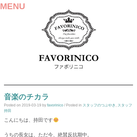
MENU
SKIP
TO
音楽のチカラ
CONTENT
Posted on
2019-03-19
by
favorinico
/ Posted in
スタッフのつぶやき
,
スタッフ
持田
こんにちは、持田です
うちの長女は、ただ今、絶賛反抗期中。