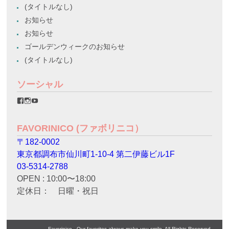
(タイトルなし)
お知らせ
お知らせ
ゴールデンウィークのお知らせ
(タイトルなし)
ソーシャル
favorinico.jp
favorinico.jp
staff.favorinico
さ
さ
さ
ん
ん
ん
の
の
の
FAVORINICO (ファボリニコ）
プ
プ
プ
ロ
ロ
ロ
〒182-0002
フ
フ
フ
ィ
ィ
ィ
東京都調布市仙川町1-10-4 第二伊藤ビル1F
ー
ー
ー
ル
ル
ル
03-5314-2788
を
を
を
OPEN : 10:00〜18:00
Facebook
Instagram
YouTube
で
で
で
定休日： 日曜・祝日
表
表
表
示
示
示
Favorinico - Our favorites always make you smile. All Rights Reserved.