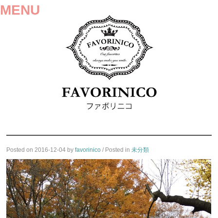
MENU
SKIP
Posted on
2016-12-04
by
favorinico
/ Posted in
未分類
TO
CONTENT