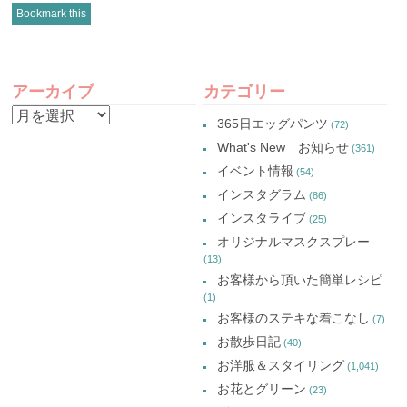
し
(新
し
し
Bookmark this
て
し
て
て
Twitter
い
Google+
Pinterest
で
ウ
で
で
共
ィ
共
共
有
ン
有
有
POST
(新
ド
(新
(新
し
ウ
し
し
アーカイブ
カテゴリー
い
で
い
い
NAVIGATION
ウ
開
ウ
ウ
ア
ィ
き
ィ
ィ
365日エッグパンツ
(72)
ン
ま
ン
ン
ー
ド
す)
ド
ド
What's New お知らせ
(361)
ウ
ウ
ウ
カ
で
で
で
イベント情報
(54)
開
開
開
イ
き
き
き
インスタグラム
ま
ま
ま
(86)
ブ
す)
す)
す)
インスタライブ
(25)
オリジナルマスクスプレー
(13)
お客様から頂いた簡単レシピ
(1)
お客様のステキな着こなし
(7)
お散歩日記
(40)
お洋服＆スタイリング
(1,041)
お花とグリーン
(23)