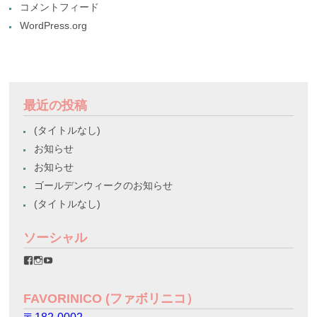
コメントフィード
WordPress.org
最近の投稿
(タイトルなし)
お知らせ
お知らせ
ゴールデンウィークのお知らせ
(タイトルなし)
ソーシャル
favorinico.jp
favorinico.jp
staff.favorinico
さ
さ
さ
ん
ん
ん
の
の
の
FAVORINICO (ファボリニコ）
プ
プ
プ
ロ
ロ
ロ