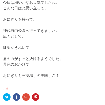
今日は穏やかなお天気でしたね。
こんな日はと思い立って、
おにぎりを持って、
神代自由公園へ行ってきました。
広々として、
紅葉がきれいで
肩の力がすっと抜けるようでした。
景色のおかげで、
おにぎりも三割増しの美味しさ！
共有:
ク
Facebook
ク
ク
リ
で
リ
リ
ッ
共
ッ
ッ
ク
有
ク
ク