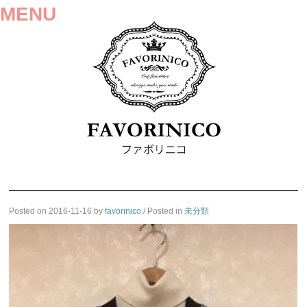
MENU
SKIP
Posted on
2016-11-16
by
favorinico
/ Posted in
未分類
TO
CONTENT