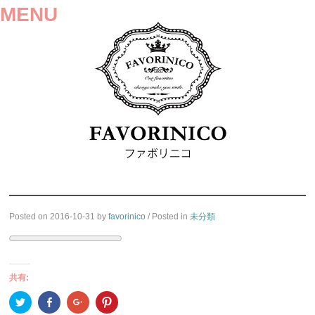
MENU
SKIP
Posted on
2016-10-31
by
favorinico
/ Posted in
未分類
TO
CONTENT
共有:
ク
Facebook
ク
ク
リ
で
リ
リ