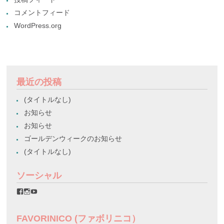
コメントフィード
WordPress.org
最近の投稿
(タイトルなし)
お知らせ
お知らせ
ゴールデンウィークのお知らせ
(タイトルなし)
ソーシャル
favorinico.jp
favorinico.jp
staff.favorinico
さ
さ
さ
ん
ん
ん
の
の
の
FAVORINICO (ファボリニコ）
プ
プ
プ