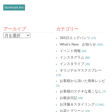
ッ
共
ッ
ッ
ク
有
ク
ク
し
(新
し
し
Bookmark this
て
し
て
て
Twitter
い
Google+
Pinterest
で
ウ
で
で
共
ィ
共
共
有
ン
有
有
POST
(新
ド
(新
(新
し
ウ
し
し
アーカイブ
カテゴリー
い
で
い
い
NAVIGATION
ウ
開
ウ
ウ
ア
ィ
き
ィ
ィ
365日エッグパンツ
(72)
ン
ま
ン
ン
ー
ド
す)
ド
ド
What's New お知らせ
(361)
ウ
ウ
ウ
カ
で
で
で
イベント情報
(54)
開
開
開
イ
き
き
き
インスタグラム
ま
ま
ま
(86)
ブ
す)
す)
す)
インスタライブ
(25)
オリジナルマスクスプレー
(13)
お客様から頂いた簡単レシピ
(1)
お客様のステキな着こなし
(7)
お散歩日記
(40)
お洋服＆スタイリング
(1,041)
お花とグリーン
(23)