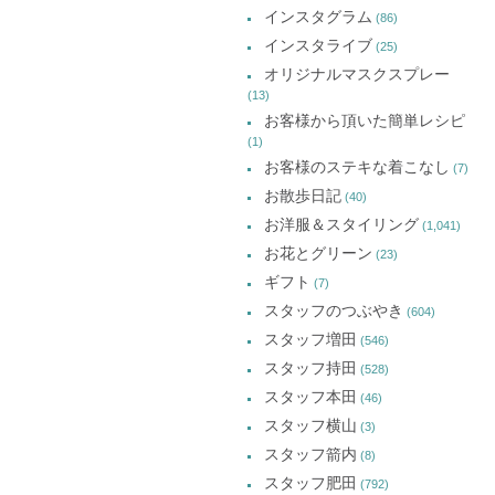
き
き
き
インスタグラム
ま
ま
ま
(86)
ブ
す)
す)
す)
インスタライブ
(25)
オリジナルマスクスプレー
(13)
お客様から頂いた簡単レシピ
(1)
お客様のステキな着こなし
(7)
お散歩日記
(40)
お洋服＆スタイリング
(1,041)
お花とグリーン
(23)
ギフト
(7)
スタッフのつぶやき
(604)
スタッフ増田
(546)
スタッフ持田
(528)
スタッフ本田
(46)
スタッフ横山
(3)
スタッフ箭内
(8)
スタッフ肥田
(792)