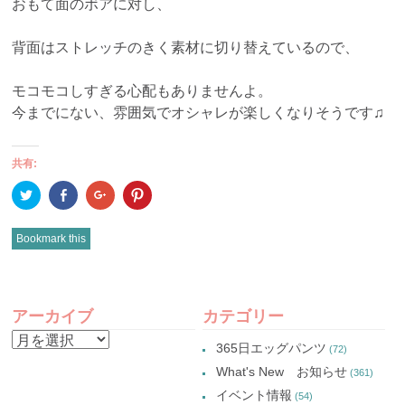
おもて面のボアに対し、
背面はストレッチのきく素材に切り替えているので、
モコモコしすぎる心配もありませんよ。
今までにない、雰囲気でオシャレが楽しくなりそうです♫
共有:
ク
Facebook
ク
ク
リ
で
リ
リ
ッ
共
ッ
ッ
ク
有
ク
ク
し
(新
し
し
Bookmark this
て
し
て
て
Twitter
い
Google+
Pinterest
で
ウ
で
で
共
ィ
共
共
有
ン
有
有
POST
(新
ド
(新
(新
し
ウ
し
し
アーカイブ
カテゴリー
い
で
い
い
NAVIGATION
ウ
開
ウ
ウ
ア
ィ
き
ィ
ィ
365日エッグパンツ
(72)
ン
ま
ン
ン
ー
ド
す)
ド
ド
What's New お知らせ
(361)
ウ
ウ
ウ
カ
で
で
で
イベント情報
(54)
開
開
開
イ