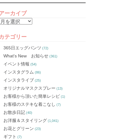
アーカイブ
ア
ー
カ
カテゴリー
イ
365日エッグパンツ
(72)
ブ
What's New お知らせ
(361)
イベント情報
(54)
インスタグラム
(86)
インスタライブ
(25)
オリジナルマスクスプレー
(13)
お客様から頂いた簡単レシピ
(1)
お客様のステキな着こなし
(7)
お散歩日記
(40)
お洋服＆スタイリング
(1,041)
お花とグリーン
(23)
ギフト
(7)