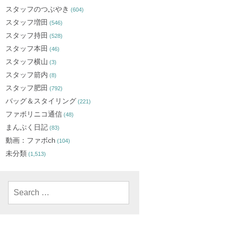
スタッフのつぶやき
(604)
スタッフ増田
(546)
スタッフ持田
(528)
スタッフ本田
(46)
スタッフ横山
(3)
スタッフ箭内
(8)
スタッフ肥田
(792)
バッグ＆スタイリング
(221)
ファボリニコ通信
(48)
まんぷく日記
(83)
動画：ファボch
(104)
未分類
(1,513)
Search
for: