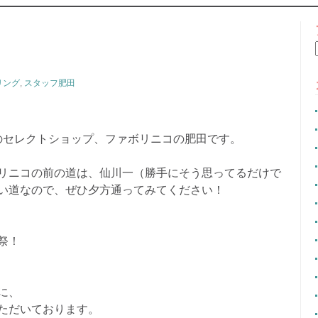
CONTENT
リング
,
スタッフ肥田
のセレクトショップ、ファボリニコの肥田です。
リニコの前の道は、仙川一（勝手にそう思ってるだけで
い道なので、ぜひ夕方通ってみてください！
祭！
に、
ただいております。