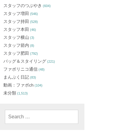
スタッフのつぶやき
(604)
スタッフ増田
(546)
スタッフ持田
(528)
スタッフ本田
(46)
スタッフ横山
(3)
スタッフ箭内
(8)
スタッフ肥田
(792)
バッグ＆スタイリング
(221)
ファボリニコ通信
(48)
まんぷく日記
(83)
動画：ファボch
(104)
未分類
(1,513)
Search
for: