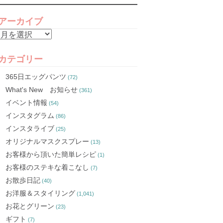
アーカイブ
ア
ー
カ
カテゴリー
イ
365日エッグパンツ
(72)
ブ
What's New お知らせ
(361)
イベント情報
(54)
インスタグラム
(86)
インスタライブ
(25)
オリジナルマスクスプレー
(13)
お客様から頂いた簡単レシピ
(1)
お客様のステキな着こなし
(7)
お散歩日記
(40)
お洋服＆スタイリング
(1,041)
お花とグリーン
(23)
ギフト
(7)