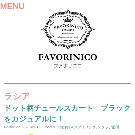
MENU
SKIP
TO
ラシア
CONTENT
ドット柄チュールスカート ブラック
をカジュアルに！
Posted on
2021-09-16
/ Posted in
お洋服＆スタイリング
,
スタッフ肥田