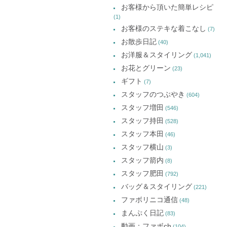
お客様から頂いた簡単レシピ
(1)
お客様のステキな着こなし
(7)
お散歩日記
(40)
お洋服＆スタイリング
(1,041)
お花とグリーン
(23)
ギフト
(7)
スタッフのつぶやき
(604)
スタッフ増田
(546)
スタッフ持田
(528)
スタッフ本田
(46)
スタッフ横山
(3)
スタッフ箭内
(8)
スタッフ肥田
(792)
バッグ＆スタイリング
(221)
ファボリニコ通信
(48)
まんぷく日記
(83)
動画：ファボch
(104)