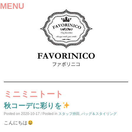
MENU
SKIP
TO
ミニミニトート
CONTENT
秋コーデに彩りを
Posted on
2020-10-17
/ Posted in
スタッフ持田
,
バッグ＆スタイリング
こんにちは