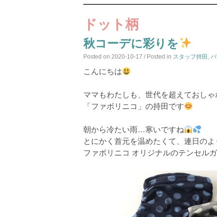
ドット柄
秋コーデに彩りを
Posted on
2020-10-17
/ Posted in
スタッフ持田
,
バ
こんにちは
ママもわたしも、世代を超えておしゃ
「ファボリニコ」の持田です
朝から冷たい雨…寒いですね
とにかく首元を温めたくて、連日のよ
ファボリニコ オリジナルのテンセル