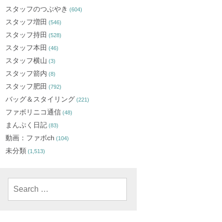
スタッフのつぶやき
(604)
スタッフ増田
(546)
スタッフ持田
(528)
スタッフ本田
(46)
スタッフ横山
(3)
スタッフ箭内
(8)
スタッフ肥田
(792)
バッグ＆スタイリング
(221)
ファボリニコ通信
(48)
まんぷく日記
(83)
動画：ファボch
(104)
未分類
(1,513)
Search
for: