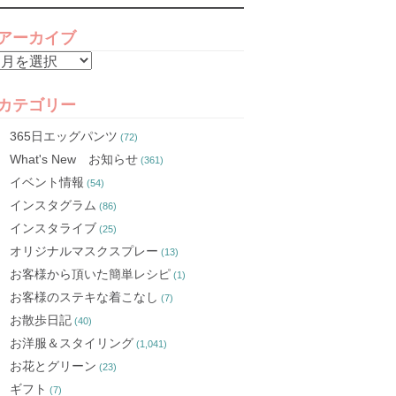
アーカイブ
ア
ー
カ
カテゴリー
イ
365日エッグパンツ
(72)
ブ
What's New お知らせ
(361)
イベント情報
(54)
インスタグラム
(86)
インスタライブ
(25)
オリジナルマスクスプレー
(13)
お客様から頂いた簡単レシピ
(1)
お客様のステキな着こなし
(7)
お散歩日記
(40)
お洋服＆スタイリング
(1,041)
お花とグリーン
(23)
ギフト
(7)