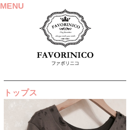
MENU
SKIP
TO
トップス
CONTENT