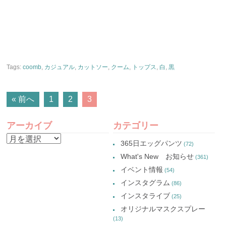
Tags:
coomb
,
カジュアル
,
カットソー
,
クーム
,
トップス
,
白
,
黒
POSTS
« 前へ
1
2
3
NAVIGATION
アーカイブ
カテゴリー
ア
365日エッグパンツ
(72)
ー
What's New お知らせ
(361)
カ
イベント情報
(54)
イ
インスタグラム
(86)
ブ
インスタライブ
(25)
オリジナルマスクスプレー
(13)