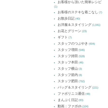
お客様から頂いた簡単レシピ
(1)
お客様のステキな着こなし
(7)
お散歩日記
(40)
お洋服＆スタイリング
(1,041)
お花とグリーン
(23)
ギフト
(7)
スタッフのつぶやき
(604)
スタッフ増田
(546)
スタッフ持田
(528)
スタッフ本田
(46)
スタッフ横山
(3)
スタッフ箭内
(8)
スタッフ肥田
(792)
バッグ＆スタイリング
(221)
ファボリニコ通信
(48)
まんぷく日記
(83)
動画：ファボch
(104)