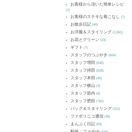
お客様から頂いた簡単レシピ
(1)
お客様のステキな着こなし
(7)
お散歩日記
(40)
お洋服＆スタイリング
(1,041)
お花とグリーン
(23)
ギフト
(7)
スタッフのつぶやき
(604)
スタッフ増田
(546)
スタッフ持田
(528)
スタッフ本田
(46)
スタッフ横山
(3)
スタッフ箭内
(8)
スタッフ肥田
(792)
バッグ＆スタイリング
(221)
ファボリニコ通信
(48)
まんぷく日記
(83)
動画：ファボch
(104)