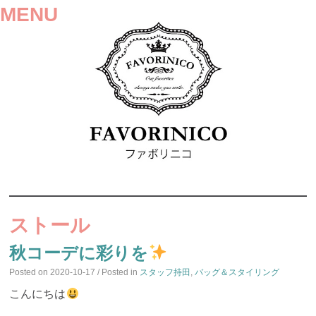
MENU
SKIP
TO
ストール
CONTENT
秋コーデに彩りを
Posted on
2020-10-17
/ Posted in
スタッフ持田
,
バッグ＆スタイリング
こんにちは