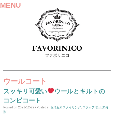
MENU
SKIP
TO
ウールコート
CONTENT
スッキリ可愛い
ウールとキルトの
コンビコート
Posted on
2021-12-22
/ Posted in
お洋服＆スタイリング
,
スタッフ増田
,
未分
類