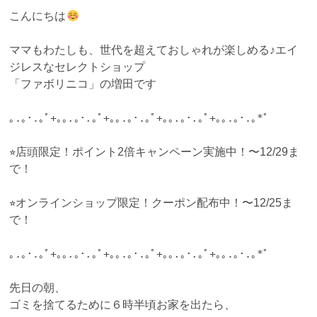
こんにちは
ママもわたしも、世代を超えておしゃれが楽しめる♪エイ
ジレスなセレクトショップ
「ファボリニコ」の増田です
｡.｡･.｡ﾟ
+
｡｡
.
｡･
.
｡ﾟ+｡｡.｡･.｡ﾟ
+
｡｡
.
｡･
.
｡ﾟ+｡｡.｡･.｡*ﾟ
⭐︎店頭限定！ポイント2倍キャンペーン実施中！〜12/29ま
で！
⭐︎オンラインショップ限定！クーポン配布中！〜12/25ま
で！
｡.｡･.｡ﾟ
+
｡｡
.
｡･
.
｡ﾟ+｡｡.｡･.｡ﾟ
+
｡｡
.
｡･
.
｡ﾟ+｡｡.｡･.｡*ﾟ
先日の朝、
ゴミを捨てるために６時半頃お家を出たら、