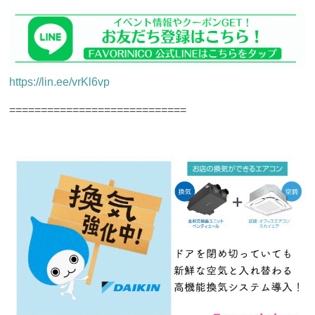
https://lin.ee/vrKl6vp
============================