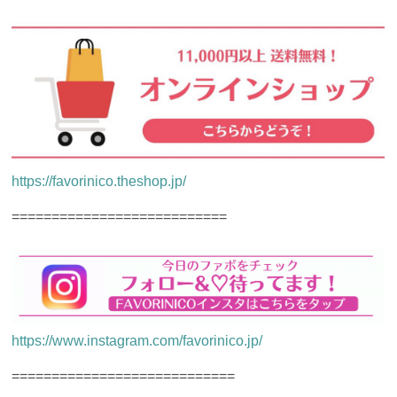
https://favorinico.theshop.jp/
===========================
https://www.instagram.com/favorinico.jp/
============================