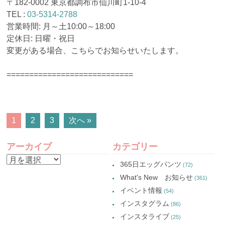
〒182-0002 東京都調布市仙川町1-10-4
TEL :
03-5314-2788
営業時間: 月～土10:00～18:00
定休日: 日曜・祝日
変更がある場合、こちらでお知らせいたします。
============================
POSTS
1
2
3
次へ »
NAVIGATION
アーカイブ
カテゴリー
ア
365日エッグパンツ
(72)
ー
What's New お知らせ
(361)
カ
イベント情報
(54)
イ
インスタグラム
(86)
ブ
インスタライブ
(25)