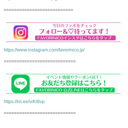
===========================
https://www.instagram.com/favorinico.jp/
============================
https://lin.ee/vrKl6vp
============================