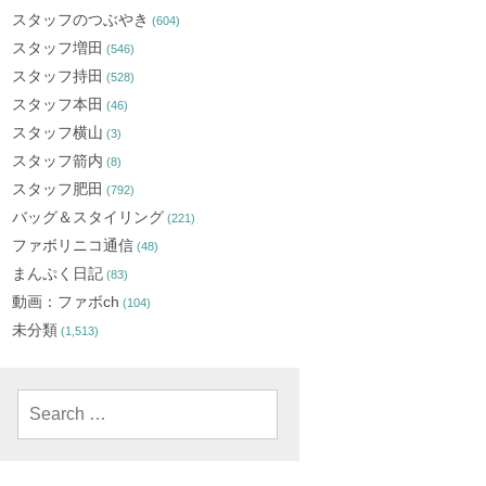
スタッフのつぶやき
(604)
スタッフ増田
(546)
スタッフ持田
(528)
スタッフ本田
(46)
スタッフ横山
(3)
スタッフ箭内
(8)
スタッフ肥田
(792)
バッグ＆スタイリング
(221)
ファボリニコ通信
(48)
まんぷく日記
(83)
動画：ファボch
(104)
未分類
(1,513)
Search
for: