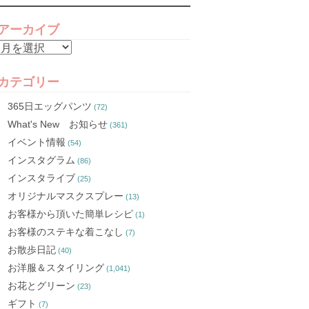
アーカイブ
ア
ー
カ
カテゴリー
イ
365日エッグパンツ
(72)
ブ
What's New お知らせ
(361)
イベント情報
(54)
インスタグラム
(86)
インスタライブ
(25)
オリジナルマスクスプレー
(13)
お客様から頂いた簡単レシピ
(1)
お客様のステキな着こなし
(7)
お散歩日記
(40)
お洋服＆スタイリング
(1,041)
お花とグリーン
(23)
ギフト
(7)