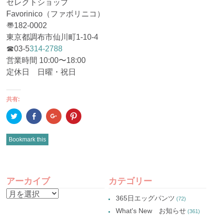
セレクトショップ
Favorinico（ファボリニコ）
〠182-0002
東京都調布市仙川町1-10-4
☎︎03-5
314-2788
営業時間 10:00〜18:00
定休日 日曜・祝日
共有:
ク
Facebook
ク
ク
リ
で
リ
リ
ッ
共
ッ
ッ
ク
有
ク
ク
し
(新
し
し
Bookmark this
て
し
て
て
Twitter
い
Google+
Pinterest
で
ウ
で
で
共
ィ
共
共
有
ン
有
有
POST
(新
ド
(新
(新
し
ウ
し
し
アーカイブ
カテゴリー
い
で
い
い
NAVIGATION
ウ
開
ウ
ウ
ア
ィ
き
ィ
ィ
365日エッグパンツ
(72)
ン
ま
ン
ン
ー
ド
す)
ド
ド
What's New お知らせ
(361)
ウ
ウ
ウ
カ