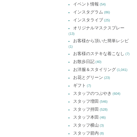
で
で
で
イベント情報
(54)
開
開
開
イ
き
き
き
インスタグラム
ま
ま
ま
(86)
ブ
す)
す)
す)
インスタライブ
(25)
オリジナルマスクスプレー
(13)
お客様から頂いた簡単レシピ
(1)
お客様のステキな着こなし
(7)
お散歩日記
(40)
お洋服＆スタイリング
(1,041)
お花とグリーン
(23)
ギフト
(7)
スタッフのつぶやき
(604)
スタッフ増田
(546)
スタッフ持田
(528)
スタッフ本田
(46)
スタッフ横山
(3)
スタッフ箭内
(8)