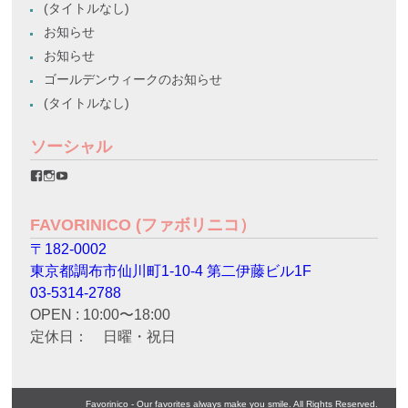
(タイトルなし)
お知らせ
お知らせ
ゴールデンウィークのお知らせ
(タイトルなし)
ソーシャル
favorinico.jp
favorinico.jp
staff.favorinico
さ
さ
さ
ん
ん
ん
の
の
の
FAVORINICO (ファボリニコ）
プ
プ
プ
ロ
ロ
ロ
〒182-0002
フ
フ
フ
ィ
ィ
ィ
東京都調布市仙川町1-10-4 第二伊藤ビル1F
ー
ー
ー
ル
ル
ル
03-5314-2788
を
を
を
OPEN : 10:00〜18:00
Facebook
Instagram
YouTube
で
で
で
定休日： 日曜・祝日
表
表
表
示
示
示
Favorinico - Our favorites always make you smile. All Rights Reserved.