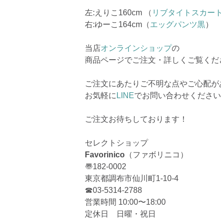
左:えりこ160cm （
リブタイトスカー
右:ゆーこ164cm（
エッグパンツ黒
）
当店
オンラインショップ
の
商品ページでご注文・詳しくご覧くだ
ご注文にあたりご不明な点やご心配が
お気軽に
LINE
でお問い合わせください
ご注文お待ちしております！
セレクトショップ
Favorinico
（ファボリニコ）
〠182-0002
東京都調布市仙川町1-10-4
☎︎03-5314-2788
営業時間 10:00〜18:00
定休日 日曜・祝日