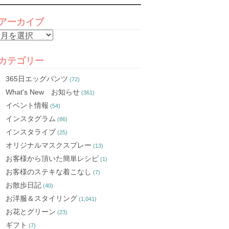
アーカイブ
ア
ー
カ
カテゴリー
イ
365日エッグパンツ
(72)
ブ
What's New お知らせ
(361)
イベント情報
(54)
インスタグラム
(86)
インスタライブ
(25)
オリジナルマスクスプレー
(13)
お客様から頂いた簡単レシピ
(1)
お客様のステキな着こなし
(7)
お散歩日記
(40)
お洋服＆スタイリング
(1,041)
お花とグリーン
(23)
ギフト
(7)