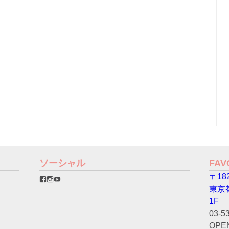
ソーシャル
FA
〒182
favorinico.jp
favorinico.jp
staff.favorinico
さ
さ
さ
東京
ん
ん
ん
の
の
の
1F
プ
プ
プ
03-5
ロ
ロ
ロ
フ
フ
フ
OPEN