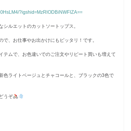
PsZ0HsLM4/?igshid=MzRlODBiNWFlZA==
なシルエットのカットソートップス。
ので、お仕事やお出かけにもピッタリ！です。
イテムで、お色違いでのご注文やリピート買いも増えて
新色ライトベージュとチャコールと、ブラックの3色で
どうぞ