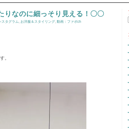
CONTENT
たりなのに細っそり見える！〇〇
ンスタグラム
,
お洋服＆スタイリング
,
動画：ファボch
です。