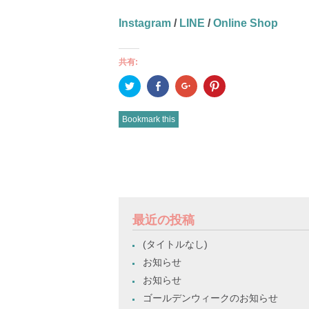
Instagram
/
LINE
/
Online Shop
共有:
ク
Facebook
ク
ク
リ
で
リ
リ
ッ
共
ッ
ッ
ク
有
ク
ク
し
(新
し
し
Bookmark this
て
し
て
て
Twitter
い
Google+
Pinterest
で
ウ
で
で
共
ィ
共
共
有
ン
有
有
POST
(新
ド
(新
(新
し
ウ
し
し
い
で
い
い
NAVIGATION
ウ
開
ウ
ウ
ィ
き
ィ
ィ
ン
ま
ン
ン
ド
す)
ド
ド
最近の投稿
ウ
ウ
ウ
で
で
で
開
開
開
(タイトルなし)
き
き
き
ま
ま
ま
お知らせ
す)
す)
す)
お知らせ
ゴールデンウィークのお知らせ