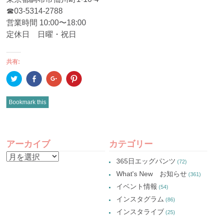
☎︎03-5314-2788
営業時間 10:00〜18:00
定休日 日曜・祝日
共有:
ク
Facebook
ク
ク
リ
で
リ
リ
ッ
共
ッ
ッ
ク
有
ク
ク
し
(新
し
し
Bookmark this
て
し
て
て
Twitter
い
Google+
Pinterest
で
ウ
で
で
共
ィ
共
共
有
ン
有
有
POST
(新
ド
(新
(新
し
ウ
し
し
アーカイブ
カテゴリー
い
で
い
い
NAVIGATION
ウ
開
ウ
ウ
ア
ィ
き
ィ
ィ
365日エッグパンツ
(72)
ン
ま
ン
ン
ー
ド
す)
ド
ド
What's New お知らせ
(361)
ウ
ウ
ウ
カ
で
で
で
イベント情報
(54)
開
開
開
イ
き
き
き
インスタグラム
ま
ま
ま
(86)
ブ
す)
す)
す)
インスタライブ
(25)