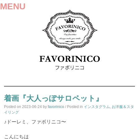
MENU
SKIP
TO
着画『大人っぽサロペット』
CONTENT
Posted on
2023-06-24
by
favorinico
/ Posted in
インスタグラム
,
お洋服＆スタ
イリング
♪ドーレミ、ファボリニコ〜
こんにちは