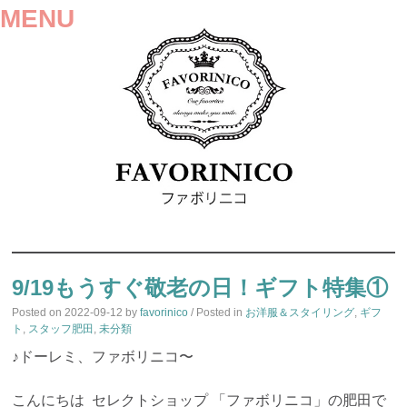
MENU
SKIP
TO
9/19もうすぐ敬老の日！ギフト特集①
CONTENT
Posted on
2022-09-12
by
favorinico
/ Posted in
お洋服＆スタイリング
,
ギフ
ト
,
スタッフ肥田
,
未分類
♪ドーレミ、ファボリニコ〜
こんにちは セレクトショップ 「ファボリニコ」の肥田で