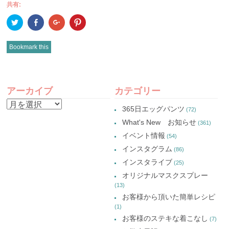
共有:
ク
Facebook
ク
ク
リ
で
リ
リ
ッ
共
ッ
ッ
ク
有
ク
ク
し
(新
し
し
Bookmark this
て
し
て
て
Twitter
い
Google+
Pinterest
で
ウ
で
で
共
ィ
共
共
有
ン
有
有
POST
(新
ド
(新
(新
し
ウ
し
し
アーカイブ
カテゴリー
い
で
い
い
NAVIGATION
ウ
開
ウ
ウ
ア
ィ
き
ィ
ィ
365日エッグパンツ
(72)
ン
ま
ン
ン
ー
ド
す)
ド
ド
What's New お知らせ
(361)
ウ
ウ
ウ
カ
で
で
で
イベント情報
(54)
開
開
開
イ
き
き
き
インスタグラム
ま
ま
ま
(86)
ブ
す)
す)
す)
インスタライブ
(25)
オリジナルマスクスプレー
(13)
お客様から頂いた簡単レシピ
(1)
お客様のステキな着こなし
(7)