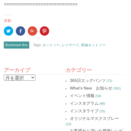
============================
共有:
ク
Facebook
ク
ク
リ
で
リ
リ
ッ
共
ッ
ッ
ク
有
ク
ク
し
(新
し
し
Bookmark this
Tags:
カットソー
,
レイヤード
,
長袖カットソー
て
し
て
て
Twitter
い
Google+
Pinterest
で
ウ
で
で
共
ィ
共
共
有
ン
有
有
POST
(新
ド
(新
(新
し
ウ
し
し
アーカイブ
カテゴリー
い
で
い
い
NAVIGATION
ウ
開
ウ
ウ
ア
ィ
き
ィ
ィ
365日エッグパンツ
(72)
ン
ま
ン
ン
ー
ド
す)
ド
ド
What's New お知らせ
(361)
ウ
ウ
ウ
カ
で
で
で
イベント情報
(54)
開
開
開
イ
き
き
き
インスタグラム
ま
ま
ま
(86)
ブ
す)
す)
す)
インスタライブ
(25)
オリジナルマスクスプレー
(13)
お客様から頂いた簡単レシピ