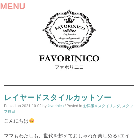
MENU
SKIP
TO
レイヤードスタイルカットソー
CONTENT
Posted on
2021-10-02
by
favorinico
/ Posted in
お洋服＆スタイリング
,
スタッ
フ持田
こんにちは
ママもわたしも、世代を超えておしゃれが楽しめる♪エイ