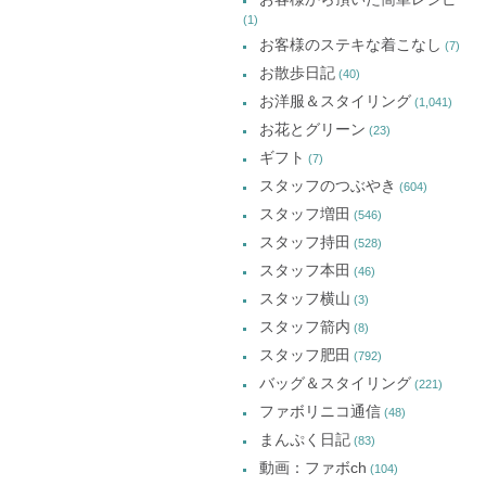
(1)
お客様のステキな着こなし
(7)
お散歩日記
(40)
お洋服＆スタイリング
(1,041)
お花とグリーン
(23)
ギフト
(7)
スタッフのつぶやき
(604)
スタッフ増田
(546)
スタッフ持田
(528)
スタッフ本田
(46)
スタッフ横山
(3)
スタッフ箭内
(8)
スタッフ肥田
(792)
バッグ＆スタイリング
(221)
ファボリニコ通信
(48)
まんぷく日記
(83)
動画：ファボch
(104)