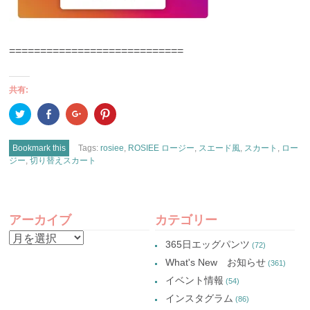
============================
共有:
ク
Facebook
ク
ク
リ
で
リ
リ
ッ
共
ッ
ッ
ク
有
ク
ク
し
(新
し
し
Bookmark this
Tags:
rosiee
,
ROSIEE ロージー
,
スエード風
,
スカート
,
ロー
て
し
て
て
ジー
,
切り替えスカート
Twitter
い
Google+
Pinterest
で
ウ
で
で
共
ィ
共
共
有
ン
有
有
(新
ド
(新
(新
POST
し
ウ
し
し
い
で
い
い
アーカイブ
カテゴリー
ウ
開
ウ
ウ
ィ
き
ィ
ィ
NAVIGATION
ン
ま
ン
ン
ア
365日エッグパンツ
ド
す)
ド
ド
(72)
ウ
ウ
ウ
ー
で
で
で
What's New お知らせ
(361)
開
開
開
カ
き
き
き
イベント情報
(54)
ま
ま
ま
イ
す)
す)
す)
インスタグラム
(86)
ブ