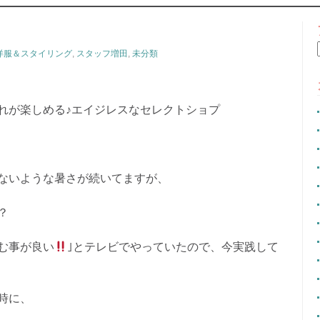
CONTENT
洋服＆スタイリング
,
スタッフ増田
,
未分類
れが楽しめる♪エイジレスなセレクトショプ
ないような暑さが続いてますが、
？
む事が良い
｣とテレビでやっていたので、今実践して
時に、