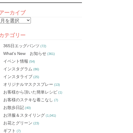
アーカイブ
ア
ー
カ
カテゴリー
イ
365日エッグパンツ
(72)
ブ
What's New お知らせ
(361)
イベント情報
(54)
インスタグラム
(86)
インスタライブ
(25)
オリジナルマスクスプレー
(13)
お客様から頂いた簡単レシピ
(1)
お客様のステキな着こなし
(7)
お散歩日記
(40)
お洋服＆スタイリング
(1,041)
お花とグリーン
(23)
ギフト
(7)