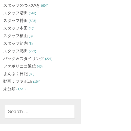
スタッフのつぶやき
(604)
スタッフ増田
(546)
スタッフ持田
(528)
スタッフ本田
(46)
スタッフ横山
(3)
スタッフ箭内
(8)
スタッフ肥田
(792)
バッグ＆スタイリング
(221)
ファボリニコ通信
(48)
まんぷく日記
(83)
動画：ファボch
(104)
未分類
(1,513)
Search
for: