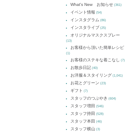
ー
ド
す)
ド
ド
What's New お知らせ
(361)
ウ
ウ
ウ
カ
で
で
で
イベント情報
(54)
開
開
開
イ
き
き
き
インスタグラム
ま
ま
ま
(86)
ブ
す)
す)
す)
インスタライブ
(25)
オリジナルマスクスプレー
(13)
お客様から頂いた簡単レシピ
(1)
お客様のステキな着こなし
(7)
お散歩日記
(40)
お洋服＆スタイリング
(1,041)
お花とグリーン
(23)
ギフト
(7)
スタッフのつぶやき
(604)
スタッフ増田
(546)
スタッフ持田
(528)
スタッフ本田
(46)
スタッフ横山
(3)