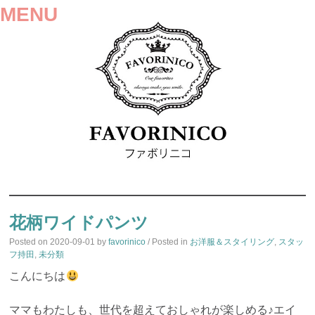
MENU
SKIP
TO
花柄ワイドパンツ
CONTENT
Posted on
2020-09-01
by
favorinico
/ Posted in
お洋服＆スタイリング
,
スタッ
フ持田
,
未分類
こんにちは
ママもわたしも、世代を超えておしゃれが楽しめる♪エイ