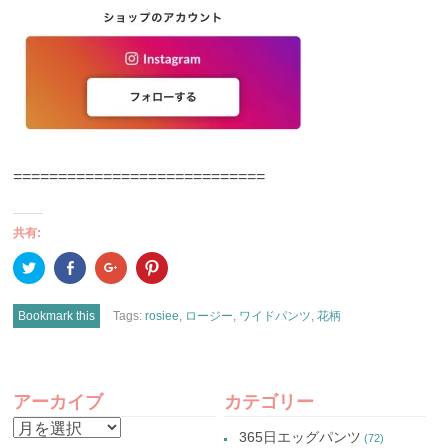
============================
共有:
ク
Facebook
ク
ク
リ
で
リ
リ
ッ
共
ッ
ッ
ク
有
ク
ク
し
(新
し
し
Bookmark this
Tags:
rosiee
,
ロージー
,
ワイドパンツ
,
花柄
て
し
て
て
Twitter
い
Google+
Pinterest
で
ウ
で
で
共
ィ
共
共
有
ン
有
有
POST
(新
ド
(新
(新
し
ウ
し
し
アーカイブ
カテゴリー
い
で
い
い
NAVIGATION
ウ
開
ウ
ウ
ア
ィ
き
ィ
ィ
365日エッグパンツ
(72)
ン
ま
ン
ン