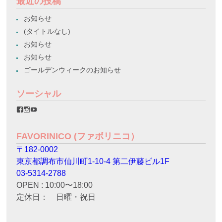
最近の投稿
お知らせ
(タイトルなし)
お知らせ
お知らせ
ゴールデンウィークのお知らせ
ソーシャル
favorinico.jp
favorinico.jp
staff.favorinico
さ
さ
さ
ん
ん
ん
の
の
の
FAVORINICO (ファボリニコ）
プ
プ
プ
ロ
ロ
ロ
〒182-0002
フ
フ
フ
ィ
ィ
ィ
東京都調布市仙川町1-10-4 第二伊藤ビル1F
ー
ー
ー
ル
ル
ル
03-5314-2788
を
を
を
OPEN : 10:00〜18:00
Facebook
Instagram
YouTube
で
で
で
定休日： 日曜・祝日
表
表
表
示
示
示