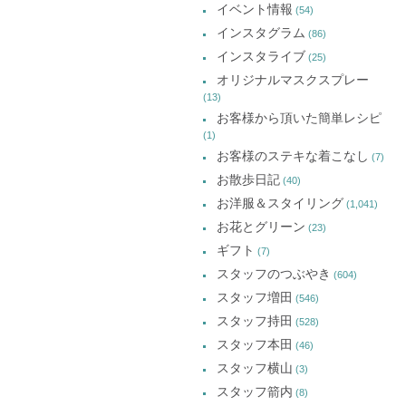
で
で
で
イベント情報
(54)
開
開
開
イ
き
き
き
インスタグラム
ま
ま
ま
(86)
ブ
す)
す)
す)
インスタライブ
(25)
オリジナルマスクスプレー
(13)
お客様から頂いた簡単レシピ
(1)
お客様のステキな着こなし
(7)
お散歩日記
(40)
お洋服＆スタイリング
(1,041)
お花とグリーン
(23)
ギフト
(7)
スタッフのつぶやき
(604)
スタッフ増田
(546)
スタッフ持田
(528)
スタッフ本田
(46)
スタッフ横山
(3)
スタッフ箭内
(8)