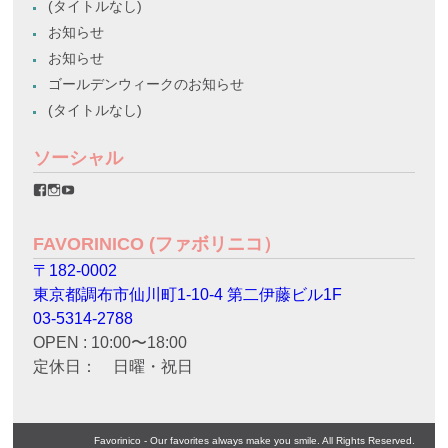
(タイトルなし)
お知らせ
お知らせ
ゴールデンウィークのお知らせ
(タイトルなし)
ソーシャル
favorinico.jp
favorinico.jp
staff.favorinico
さ
さ
さ
ん
ん
ん
の
の
の
FAVORINICO (ファボリニコ）
プ
プ
プ
ロ
ロ
ロ
〒182-0002
フ
フ
フ
ィ
ィ
ィ
東京都調布市仙川町1-10-4 第二伊藤ビル1F
ー
ー
ー
ル
ル
ル
03-5314-2788
を
を
を
OPEN : 10:00〜18:00
Facebook
Instagram
YouTube
で
で
で
定休日： 日曜・祝日
表
表
表
示
示
示
Favorinico - Our favorites always make you smile. All Rights Reserved.