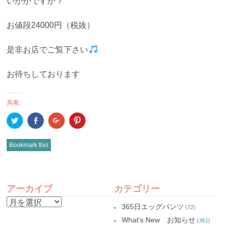
いかかですか？
お値段24000円（税抜）
是非お店でご覧下さい
お待ちしております
共有:
ク
Facebook
ク
ク
リ
で
リ
リ
ッ
共
ッ
ッ
ク
有
ク
ク
し
(新
し
し
Bookmark this
て
し
て
て
Twitter
い
Google+
Pinterest
で
ウ
で
で
共
ィ
共
共
有
ン
有
有
POST
(新
ド
(新
(新
し
ウ
し
し
アーカイブ
カテゴリー
い
で
い
い
NAVIGATION
ウ
開
ウ
ウ
ア
ィ
き
ィ
ィ
365日エッグパンツ
(72)
ン
ま
ン
ン
ー
ド
す)
ド
ド
What's New お知らせ
(361)
ウ
ウ
ウ
カ