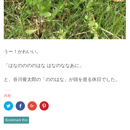
うー！かわいい。
「はなののののはな はなのななあに」
と、谷川俊太郎の「ののはな」が頭を巡る休日でした。
共有:
ク
Facebook
ク
ク
リ
で
リ
リ
ッ
共
ッ
ッ
ク
有
ク
ク
し
(新
し
し
Bookmark this
て
し
て
て
Twitter
い
Google+
Pinterest
で
ウ
で
で