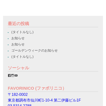
最近の投稿
(タイトルなし)
お知らせ
お知らせ
ゴールデンウィークのお知らせ
(タイトルなし)
ソーシャル
favorinico.jp
favorinico.jp
staff.favorinico
さ
さ
さ
ん
ん
ん
の
の
の
FAVORINICO (ファボリニコ）
プ
プ
プ
ロ
ロ
ロ
〒182-0002
フ
フ
フ
ィ
ィ
ィ
東京都調布市仙川町1-10-4 第二伊藤ビル1F
ー
ー
ー
ル
ル
ル
03-5314-2788