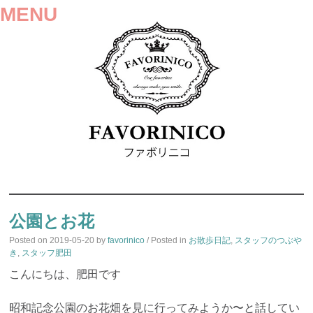
MENU
SKIP
TO
公園とお花
CONTENT
Posted on
2019-05-20
by
favorinico
/ Posted in
お散歩日記
,
スタッフのつぶや
き
,
スタッフ肥田
こんにちは、肥田です
昭和記念公園のお花畑を見に行ってみようか〜と話してい