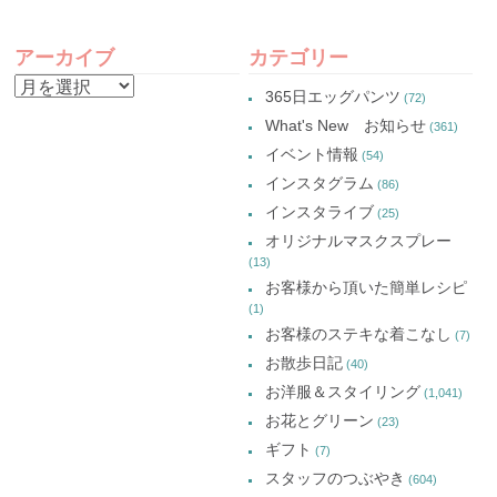
共
ィ
共
共
有
ン
有
有
POST
(新
ド
(新
(新
し
ウ
し
し
アーカイブ
カテゴリー
い
で
い
い
NAVIGATION
ウ
開
ウ
ウ
ア
ィ
き
ィ
ィ
365日エッグパンツ
(72)
ン
ま
ン
ン
ー
ド
す)
ド
ド
What's New お知らせ
(361)
ウ
ウ
ウ
カ
で
で
で
イベント情報
(54)
開
開
開
イ
き
き
き
インスタグラム
ま
ま
ま
(86)
ブ
す)
す)
す)
インスタライブ
(25)
オリジナルマスクスプレー
(13)
お客様から頂いた簡単レシピ
(1)
お客様のステキな着こなし
(7)
お散歩日記
(40)
お洋服＆スタイリング
(1,041)
お花とグリーン
(23)
ギフト
(7)
スタッフのつぶやき
(604)