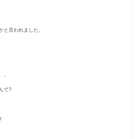
かと言われました。
、。
んて?
?