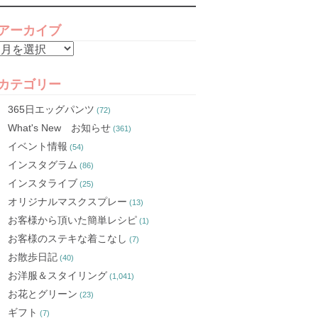
アーカイブ
ア
ー
カ
カテゴリー
イ
365日エッグパンツ
(72)
ブ
What's New お知らせ
(361)
イベント情報
(54)
インスタグラム
(86)
インスタライブ
(25)
オリジナルマスクスプレー
(13)
お客様から頂いた簡単レシピ
(1)
お客様のステキな着こなし
(7)
お散歩日記
(40)
お洋服＆スタイリング
(1,041)
お花とグリーン
(23)
ギフト
(7)