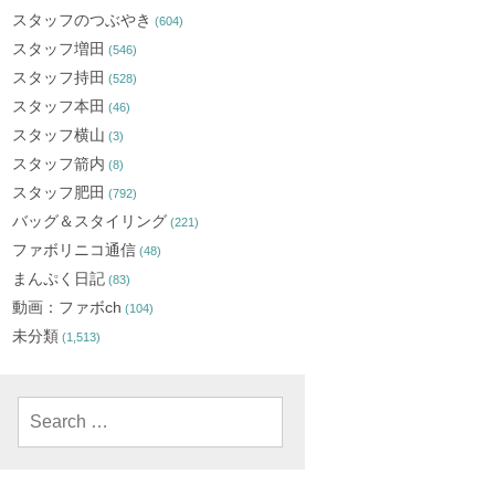
スタッフのつぶやき
(604)
スタッフ増田
(546)
スタッフ持田
(528)
スタッフ本田
(46)
スタッフ横山
(3)
スタッフ箭内
(8)
スタッフ肥田
(792)
バッグ＆スタイリング
(221)
ファボリニコ通信
(48)
まんぷく日記
(83)
動画：ファボch
(104)
未分類
(1,513)
Search
for: