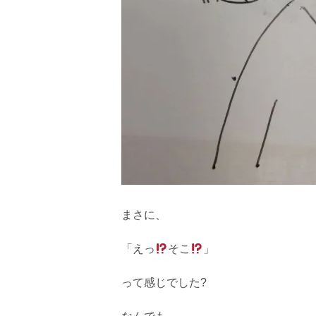
まさに、
「えっ
そこ
」
って感じでした?