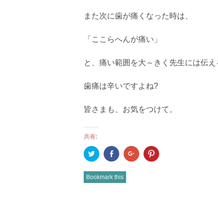
また次に歯が痛くなった時は、
「ここらへんが痛い」
と、痛い範囲を大～きく先生には伝える
歯痛は辛いですよね?
皆さまも、お気をつけて。
共有:
ク
Facebook
ク
ク
リ
で
リ
リ
ッ
共
ッ
ッ
ク
有
ク
ク
し
(新
し
し
Bookmark this
て
し
て
て
Twitter
い
Google+
Pinterest
で
ウ
で
で
共
ィ
共
共
有
ン
有
有
POST
(新
ド
(新
(新
し
ウ
し
し