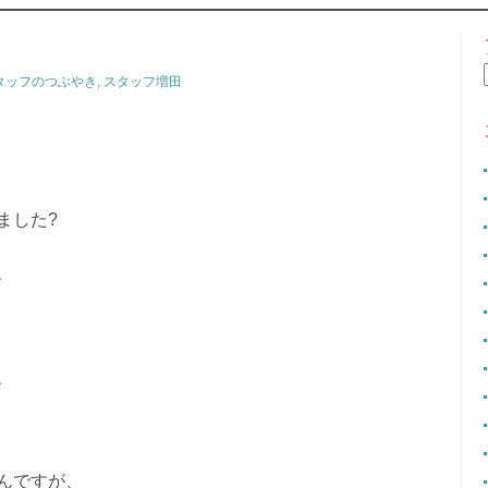
CONTENT
タッフのつぶやき
,
スタッフ増田
ました?
、
、
んですが、