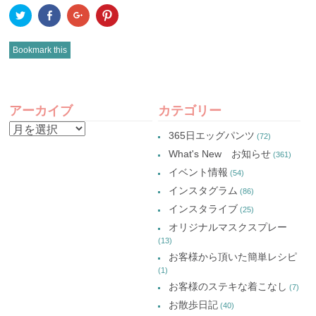
ク
Facebook
ク
ク
リ
で
リ
リ
ッ
共
ッ
ッ
ク
有
ク
ク
し
(新
し
し
Bookmark this
て
し
て
て
Twitter
い
Google+
Pinterest
で
ウ
で
で
共
ィ
共
共
有
ン
有
有
POST
(新
ド
(新
(新
し
ウ
し
し
アーカイブ
カテゴリー
い
で
い
い
NAVIGATION
ウ
開
ウ
ウ
ア
ィ
き
ィ
ィ
365日エッグパンツ
(72)
ン
ま
ン
ン
ー
ド
す)
ド
ド
What's New お知らせ
(361)
ウ
ウ
ウ
カ
で
で
で
イベント情報
(54)
開
開
開
イ
き
き
き
インスタグラム
ま
ま
ま
(86)
ブ
す)
す)
す)
インスタライブ
(25)
オリジナルマスクスプレー
(13)
お客様から頂いた簡単レシピ
(1)
お客様のステキな着こなし
(7)
お散歩日記
(40)