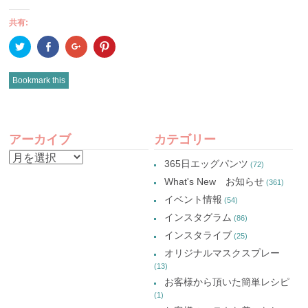
共有:
ク
Facebook
ク
ク
リ
で
リ
リ
ッ
共
ッ
ッ
ク
有
ク
ク
し
(新
し
し
Bookmark this
て
し
て
て
Twitter
い
Google+
Pinterest
で
ウ
で
で
共
ィ
共
共
有
ン
有
有
POST
(新
ド
(新
(新
し
ウ
し
し
アーカイブ
カテゴリー
い
で
い
い
NAVIGATION
ウ
開
ウ
ウ
ア
ィ
き
ィ
ィ
365日エッグパンツ
(72)
ン
ま
ン
ン
ー
ド
す)
ド
ド
What's New お知らせ
(361)
ウ
ウ
ウ
カ
で
で
で
イベント情報
(54)
開
開
開
イ
き
き
き
インスタグラム
ま
ま
ま
(86)
ブ
す)
す)
す)
インスタライブ
(25)
オリジナルマスクスプレー
(13)
お客様から頂いた簡単レシピ
(1)