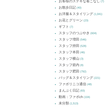
お客様のステキな着こなし
(7)
お散歩日記
(40)
お洋服＆スタイリング
(1,041)
お花とグリーン
(23)
ギフト
(7)
スタッフのつぶやき
(604)
スタッフ増田
(546)
スタッフ持田
(528)
スタッフ本田
(46)
スタッフ横山
(3)
スタッフ箭内
(8)
スタッフ肥田
(792)
バッグ＆スタイリング
(221)
ファボリニコ通信
(48)
まんぷく日記
(83)
動画：ファボch
(104)
未分類
(1,513)