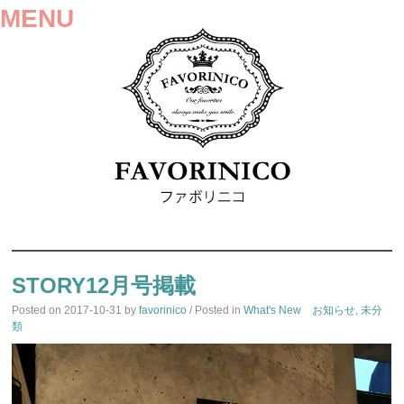
MENU
SKIP
TO
STORY12月号掲載
CONTENT
Posted on
2017-10-31
by
favorinico
/ Posted in
What's New お知らせ
,
未分
類