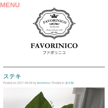
MENU
SKIP
TO
ステキ
CONTENT
Posted on
2017-09-08
by
favorinico
/ Posted in
未分類