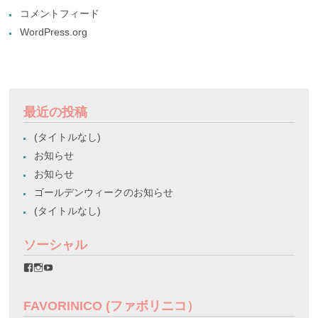
コメントフィード
WordPress.org
最近の投稿
(タイトルなし)
お知らせ
お知らせ
ゴールデンウィークのお知らせ
(タイトルなし)
ソーシャル
favorinico.jp
favorinico.jp
staff.favorinico
さ
さ
さ
ん
ん
ん
の
の
の
FAVORINICO (ファボリニコ）
プ
プ
プ
ロ
ロ
ロ