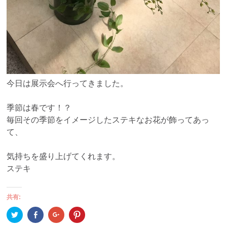
今日は展示会へ行ってきました。
季節は春です！？
毎回その季節をイメージしたステキなお花が飾ってあっ
て、
気持ちを盛り上げてくれます。
ステキ
共有:
ク
Facebook
ク
ク
リ
で
リ
リ
ッ
共
ッ
ッ