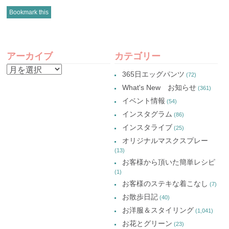
ク
有
ク
ク
し
(新
し
し
Bookmark this
て
し
て
て
Twitter
い
Google+
Pinterest
で
ウ
で
で
共
ィ
共
共
有
ン
有
有
POST
(新
ド
(新
(新
し
ウ
し
し
アーカイブ
カテゴリー
い
で
い
い
NAVIGATION
ウ
開
ウ
ウ
ア
ィ
き
ィ
ィ
365日エッグパンツ
(72)
ン
ま
ン
ン
ー
ド
す)
ド
ド
What's New お知らせ
(361)
ウ
ウ
ウ
カ
で
で
で
イベント情報
(54)
開
開
開
イ
き
き
き
インスタグラム
ま
ま
ま
(86)
ブ
す)
す)
す)
インスタライブ
(25)
オリジナルマスクスプレー
(13)
お客様から頂いた簡単レシピ
(1)
お客様のステキな着こなし
(7)
お散歩日記
(40)
お洋服＆スタイリング
(1,041)
お花とグリーン
(23)