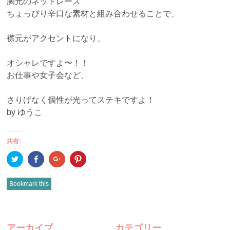
胸元のネットレース
ちょっぴり辛口な素材と組み合わせることで、
襟元がアクセントになり、
オシャレですよ〜！！
お仕事や女子会など、
さりげなく個性が光ってステキですよ！
by ゆうこ
共有:
ク
Facebook
ク
ク
リ
で
リ
リ
ッ
共
ッ
ッ
ク
有
ク
ク
し
(新
し
し
Bookmark this
て
し
て
て
Twitter
い
Google+
Pinterest
で
ウ
で
で
共
ィ
共
共
有
ン
有
有
POST
(新
ド
(新
(新
し
ウ
し
し
アーカイブ
カテゴリー