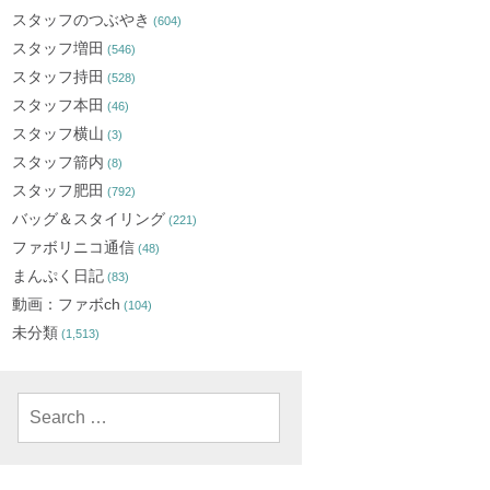
スタッフのつぶやき
(604)
スタッフ増田
(546)
スタッフ持田
(528)
スタッフ本田
(46)
スタッフ横山
(3)
スタッフ箭内
(8)
スタッフ肥田
(792)
バッグ＆スタイリング
(221)
ファボリニコ通信
(48)
まんぷく日記
(83)
動画：ファボch
(104)
未分類
(1,513)
Search
for: