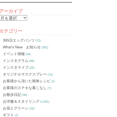
アーカイブ
ア
ー
カ
カテゴリー
イ
365日エッグパンツ
(72)
ブ
What's New お知らせ
(361)
イベント情報
(54)
インスタグラム
(86)
インスタライブ
(25)
オリジナルマスクスプレー
(13)
お客様から頂いた簡単レシピ
(1)
お客様のステキな着こなし
(7)
お散歩日記
(40)
お洋服＆スタイリング
(1,041)
お花とグリーン
(23)
ギフト
(7)