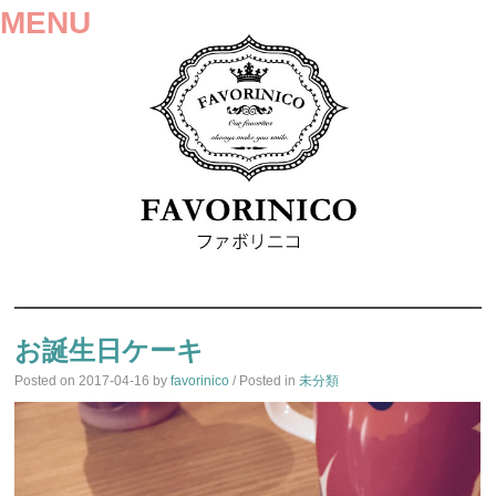
MENU
SKIP
TO
お誕生日ケーキ
CONTENT
Posted on
2017-04-16
by
favorinico
/ Posted in
未分類