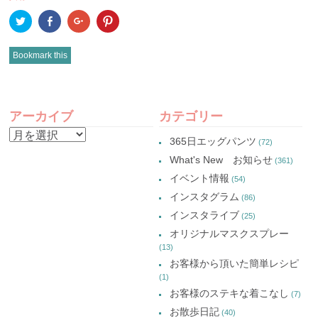
ク
Facebook
ク
ク
リ
で
リ
リ
ッ
共
ッ
ッ
ク
有
ク
ク
し
(新
し
し
Bookmark this
て
し
て
て
Twitter
い
Google+
Pinterest
で
ウ
で
で
共
ィ
共
共
有
ン
有
有
POST
(新
ド
(新
(新
し
ウ
し
し
アーカイブ
カテゴリー
い
で
い
い
NAVIGATION
ウ
開
ウ
ウ
ア
ィ
き
ィ
ィ
365日エッグパンツ
(72)
ン
ま
ン
ン
ー
ド
す)
ド
ド
What's New お知らせ
(361)
ウ
ウ
ウ
カ
で
で
で
イベント情報
(54)
開
開
開
イ
き
き
き
インスタグラム
ま
ま
ま
(86)
ブ
す)
す)
す)
インスタライブ
(25)
オリジナルマスクスプレー
(13)
お客様から頂いた簡単レシピ
(1)
お客様のステキな着こなし
(7)
お散歩日記
(40)