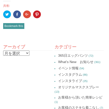
共有:
ク
Facebook
ク
ク
リ
で
リ
リ
ッ
共
ッ
ッ
ク
有
ク
ク
し
(新
し
し
Bookmark this
て
し
て
て
Twitter
い
Google+
Pinterest
で
ウ
で
で
共
ィ
共
共
有
ン
有
有
POST
(新
ド
(新
(新
し
ウ
し
し
アーカイブ
カテゴリー
い
で
い
い
NAVIGATION
ウ
開
ウ
ウ
ア
ィ
き
ィ
ィ
365日エッグパンツ
(72)
ン
ま
ン
ン
ー
ド
す)
ド
ド
What's New お知らせ
(361)
ウ
ウ
ウ
カ
で
で
で
イベント情報
(54)
開
開
開
イ
き
き
き
インスタグラム
ま
ま
ま
(86)
ブ
す)
す)
す)
インスタライブ
(25)
オリジナルマスクスプレー
(13)
お客様から頂いた簡単レシピ
(1)
お客様のステキな着こなし
(7)