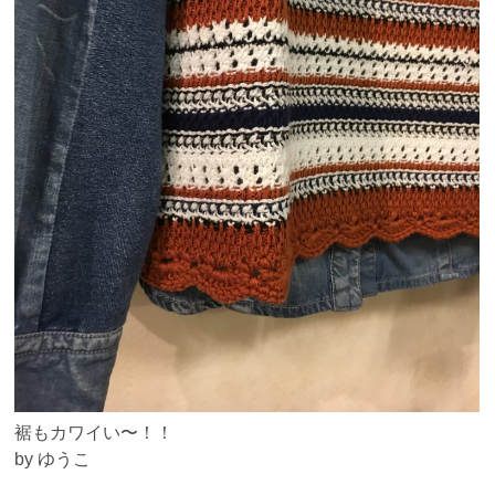
裾もカワイい〜！！
by ゆうこ