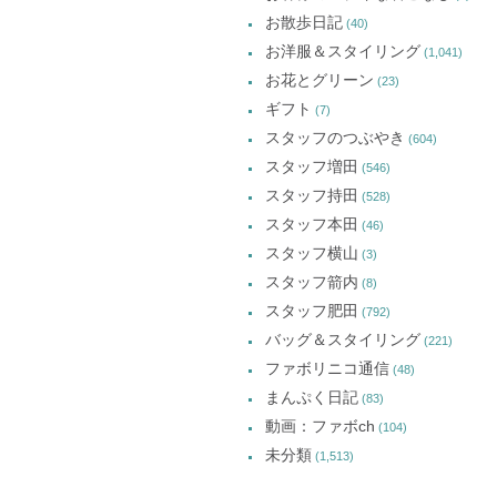
お散歩日記
(40)
お洋服＆スタイリング
(1,041)
お花とグリーン
(23)
ギフト
(7)
スタッフのつぶやき
(604)
スタッフ増田
(546)
スタッフ持田
(528)
スタッフ本田
(46)
スタッフ横山
(3)
スタッフ箭内
(8)
スタッフ肥田
(792)
バッグ＆スタイリング
(221)
ファボリニコ通信
(48)
まんぷく日記
(83)
動画：ファボch
(104)
未分類
(1,513)