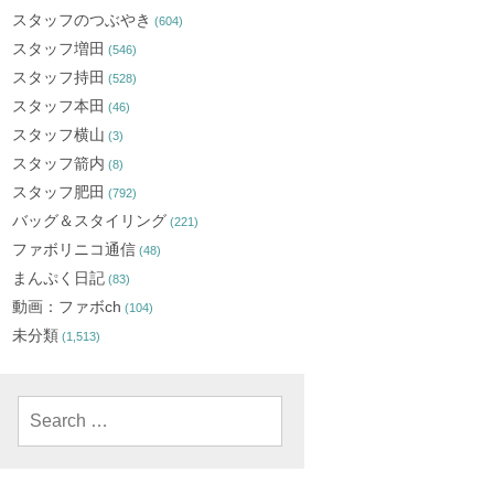
スタッフのつぶやき
(604)
スタッフ増田
(546)
スタッフ持田
(528)
スタッフ本田
(46)
スタッフ横山
(3)
スタッフ箭内
(8)
スタッフ肥田
(792)
バッグ＆スタイリング
(221)
ファボリニコ通信
(48)
まんぷく日記
(83)
動画：ファボch
(104)
未分類
(1,513)
Search
for: