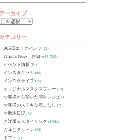
アーカイブ
ア
ー
カ
カテゴリー
イ
365日エッグパンツ
(72)
ブ
What's New お知らせ
(361)
イベント情報
(54)
インスタグラム
(86)
インスタライブ
(25)
オリジナルマスクスプレー
(13)
お客様から頂いた簡単レシピ
(1)
お客様のステキな着こなし
(7)
お散歩日記
(40)
お洋服＆スタイリング
(1,041)
お花とグリーン
(23)
ギフト
(7)