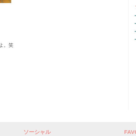
よ。笑
ソーシャル
FA