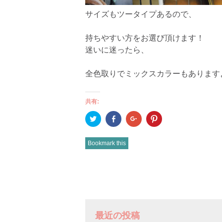
サイズもツータイプあるので、
持ちやすい方をお選び頂けます！
迷いに迷ったら、
全色取りでミックスカラーもあります
共有:
ク
Facebook
ク
ク
リ
で
リ
リ
ッ
共
ッ
ッ
ク
有
ク
ク
し
(新
し
し
Bookmark this
て
し
て
て
Twitter
い
Google+
Pinterest
で
ウ
で
で
共
ィ
共
共
有
ン
有
有
POST
(新
ド
(新
(新
し
ウ
し
し
い
で
い
い
NAVIGATION
ウ
開
ウ
ウ
ィ
き
ィ
ィ
ン
ま
ン
ン
ド
す)
ド
ド
最近の投稿
ウ
ウ
ウ