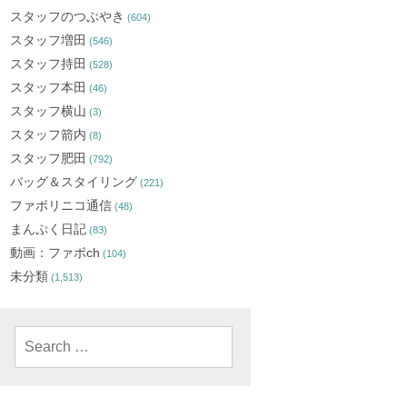
スタッフのつぶやき
(604)
スタッフ増田
(546)
スタッフ持田
(528)
スタッフ本田
(46)
スタッフ横山
(3)
スタッフ箭内
(8)
スタッフ肥田
(792)
バッグ＆スタイリング
(221)
ファボリニコ通信
(48)
まんぷく日記
(83)
動画：ファボch
(104)
未分類
(1,513)
Search
for: