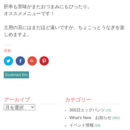
肝串も苦味がまたおつまみにもぴったり。
オススメメニューです！
土用の丑にはまだほど遠いですが、ちょこっとうなぎを楽
しめますよ。
共有:
ク
Facebook
ク
ク
リ
で
リ
リ
ッ
共
ッ
ッ
ク
有
ク
ク
し
(新
し
し
Bookmark this
て
し
て
て
Twitter
い
Google+
Pinterest
で
ウ
で
で
共
ィ
共
共
有
ン
有
有
POST
(新
ド
(新
(新
し
ウ
し
し
アーカイブ
カテゴリー
い
で
い
い
NAVIGATION
ウ
開
ウ
ウ
ア
ィ
き
ィ
ィ
365日エッグパンツ
(72)
ン
ま
ン
ン
ー
ド
す)
ド
ド
What's New お知らせ
(361)
ウ
ウ
ウ
カ
で
で
で
イベント情報
(54)
開
開
開
イ
き
き
き