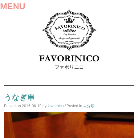
MENU
SKIP
TO
うなぎ串
CONTENT
Posted on
2016-06-19
by
favorinico
/ Posted in
未分類