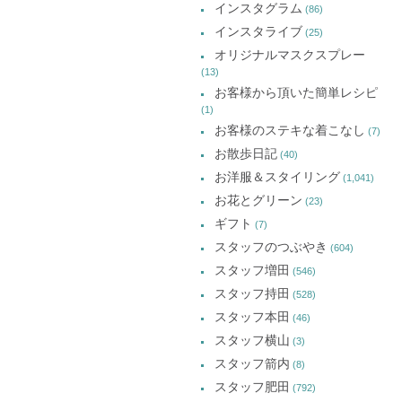
インスタグラム
ま
ま
ま
(86)
ブ
す)
す)
す)
インスタライブ
(25)
オリジナルマスクスプレー
(13)
お客様から頂いた簡単レシピ
(1)
お客様のステキな着こなし
(7)
お散歩日記
(40)
お洋服＆スタイリング
(1,041)
お花とグリーン
(23)
ギフト
(7)
スタッフのつぶやき
(604)
スタッフ増田
(546)
スタッフ持田
(528)
スタッフ本田
(46)
スタッフ横山
(3)
スタッフ箭内
(8)
スタッフ肥田
(792)