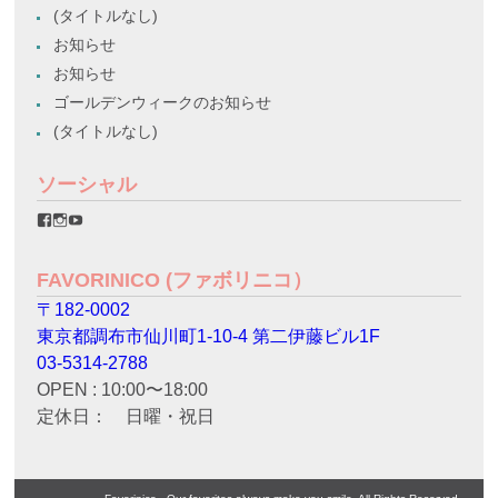
(タイトルなし)
お知らせ
お知らせ
ゴールデンウィークのお知らせ
(タイトルなし)
ソーシャル
favorinico.jp
favorinico.jp
staff.favorinico
さ
さ
さ
ん
ん
ん
の
の
の
FAVORINICO (ファボリニコ）
プ
プ
プ
ロ
ロ
ロ
〒182-0002
フ
フ
フ
ィ
ィ
ィ
東京都調布市仙川町1-10-4 第二伊藤ビル1F
ー
ー
ー
ル
ル
ル
03-5314-2788
を
を
を
OPEN : 10:00〜18:00
Facebook
Instagram
YouTube
で
で
で
定休日： 日曜・祝日
表
表
表
示
示
示