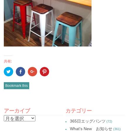
共有:
ク
Facebook
ク
ク
リ
で
リ
リ
ッ
共
ッ
ッ
ク
有
ク
ク
し
(新
し
し
Bookmark this
て
し
て
て
Twitter
い
Google+
Pinterest
で
ウ
で
で
共
ィ
共
共
有
ン
有
有
POST
(新
ド
(新
(新
し
ウ
し
し
アーカイブ
カテゴリー
い
で
い
い
NAVIGATION
ウ
開
ウ
ウ
ア
ィ
き
ィ
ィ
365日エッグパンツ
(72)
ン
ま
ン
ン
ー
ド
す)
ド
ド
What's New お知らせ
(361)
ウ
ウ
ウ