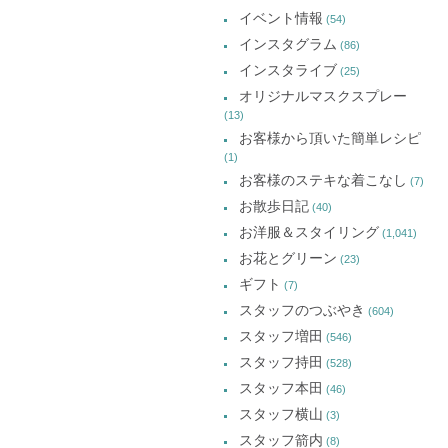
カ
で
で
で
イベント情報
(54)
開
開
開
イ
き
き
き
インスタグラム
ま
ま
ま
(86)
ブ
す)
す)
す)
インスタライブ
(25)
オリジナルマスクスプレー
(13)
お客様から頂いた簡単レシピ
(1)
お客様のステキな着こなし
(7)
お散歩日記
(40)
お洋服＆スタイリング
(1,041)
お花とグリーン
(23)
ギフト
(7)
スタッフのつぶやき
(604)
スタッフ増田
(546)
スタッフ持田
(528)
スタッフ本田
(46)
スタッフ横山
(3)
スタッフ箭内
(8)