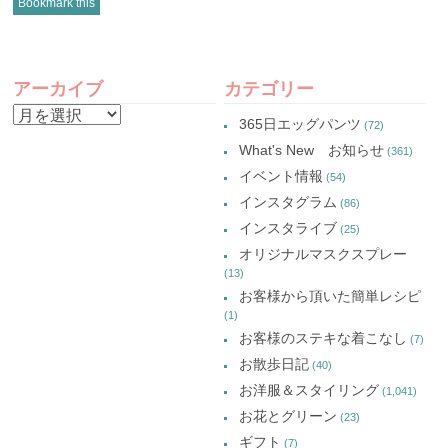
Bookmark this
て
し
て
て
Twitter
い
Google+
Pinterest
で
ウ
で
で
共
ィ
共
共
有
ン
有
有
POST
(新
ド
(新
(新
し
ウ
し
し
アーカイブ
カテゴリー
い
で
い
い
NAVIGATION
ウ
開
ウ
ウ
ア
ィ
き
ィ
ィ
365日エッグパンツ
(72)
ン
ま
ン
ン
ー
ド
す)
ド
ド
What's New お知らせ
(361)
ウ
ウ
ウ
カ
で
で
で
イベント情報
(54)
開
開
開
イ
き
き
き
インスタグラム
ま
ま
ま
(86)
ブ
す)
す)
す)
インスタライブ
(25)
オリジナルマスクスプレー
(13)
お客様から頂いた簡単レシピ
(1)
お客様のステキな着こなし
(7)
お散歩日記
(40)
お洋服＆スタイリング
(1,041)
お花とグリーン
(23)
ギフト
(7)