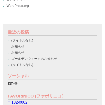
WordPress.org
最近の投稿
(タイトルなし)
お知らせ
お知らせ
ゴールデンウィークのお知らせ
(タイトルなし)
ソーシャル
favorinico.jp
favorinico.jp
staff.favorinico
さ
さ
さ
ん
ん
ん
の
の
の
FAVORINICO (ファボリニコ）
プ
プ
プ
ロ
ロ
ロ
〒182-0002
フ
フ
フ