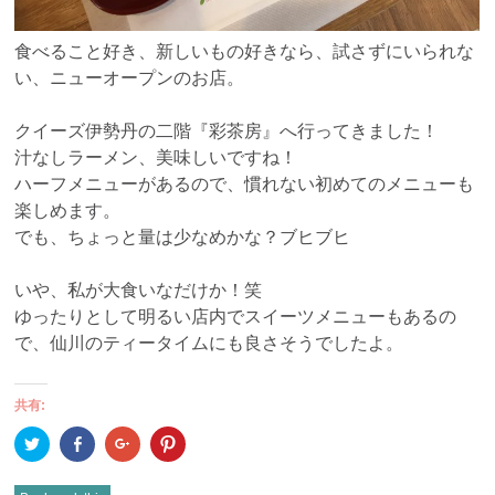
食べること好き、新しいもの好きなら、試さずにいられな
い、ニューオープンのお店。
クイーズ伊勢丹の二階『彩茶房』へ行ってきました！
汁なしラーメン、美味しいですね！
ハーフメニューがあるので、慣れない初めてのメニューも
楽しめます。
でも、ちょっと量は少なめかな？ブヒブヒ
いや、私が大食いなだけか！笑
ゆったりとして明るい店内でスイーツメニューもあるの
で、仙川のティータイムにも良さそうでしたよ。
共有:
ク
Facebook
ク
ク
リ
で
リ
リ
ッ
共
ッ
ッ
ク
有
ク
ク
し
(新
し
し