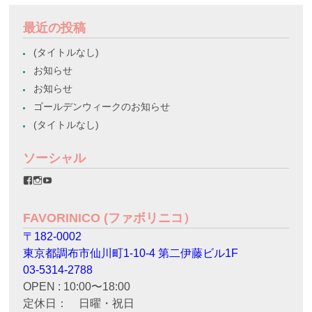
最近の投稿
(タイトルなし)
お知らせ
お知らせ
ゴールデンウィークのお知らせ
(タイトルなし)
ソーシャル
favorinico.jp
favorinico.jp
staff.favorinico
さ
さ
さ
ん
ん
ん
の
の
の
FAVORINICO (ファボリニコ）
プ
プ
プ
ロ
ロ
ロ
〒182-0002
フ
フ
フ
ィ
ィ
ィ
東京都調布市仙川町1-10-4 第二伊藤ビル1F
ー
ー
ー
ル
ル
ル
03-5314-2788
を
を
を
OPEN : 10:00〜18:00
Facebook
Instagram
YouTube
で
で
で
定休日： 日曜・祝日
表
表
表