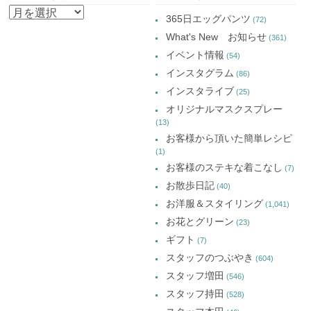
NAVIGATION
ウ
開
ウ
ウ
ア
ィ
き
ィ
ィ
365日エッグパンツ
(72)
ン
ま
ン
ン
ー
ド
す)
ド
ド
What's New お知らせ
(361)
ウ
ウ
ウ
カ
で
で
で
イベント情報
(54)
開
開
開
イ
き
き
き
インスタグラム
ま
ま
ま
(86)
ブ
す)
す)
す)
インスタライブ
(25)
オリジナルマスクスプレー
(13)
お客様から頂いた簡単レシピ
(1)
お客様のステキな着こなし
(7)
お散歩日記
(40)
お洋服＆スタイリング
(1,041)
お花とグリーン
(23)
ギフト
(7)
スタッフのつぶやき
(604)
スタッフ増田
(546)
スタッフ持田
(528)