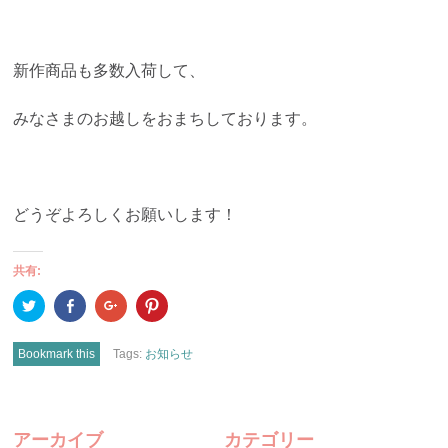
新作商品も多数入荷して、
みなさまのお越しをおまちしております。
どうぞよろしくお願いします！
共有:
ク
Facebook
ク
ク
リ
で
リ
リ
ッ
共
ッ
ッ
ク
有
ク
ク
し
(新
し
し
Bookmark this
Tags:
お知らせ
て
し
て
て
Twitter
い
Google+
Pinterest
で
ウ
で
で
共
ィ
共
共
有
ン
有
有
POST
(新
ド
(新
(新
し
ウ
し
し
アーカイブ
カテゴリー
い
で
い
い