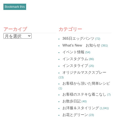
ク
有
ク
ク
し
(新
し
し
Bookmark this
て
し
て
て
Twitter
い
Google+
Pinterest
で
ウ
で
で
共
ィ
共
共
有
ン
有
有
POST
(新
ド
(新
(新
し
ウ
し
し
アーカイブ
カテゴリー
い
で
い
い
NAVIGATION
ウ
開
ウ
ウ
ア
ィ
き
ィ
ィ
365日エッグパンツ
(72)
ン
ま
ン
ン
ー
ド
す)
ド
ド
What's New お知らせ
(361)
ウ
ウ
ウ
カ
で
で
で
イベント情報
(54)
開
開
開
イ
き
き
き
インスタグラム
ま
ま
ま
(86)
ブ
す)
す)
す)
インスタライブ
(25)
オリジナルマスクスプレー
(13)
お客様から頂いた簡単レシピ
(1)
お客様のステキな着こなし
(7)
お散歩日記
(40)
お洋服＆スタイリング
(1,041)
お花とグリーン
(23)