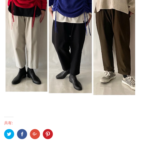
共有:
ク
Facebook
ク
ク
リ
で
リ
リ
ッ
共
ッ
ッ