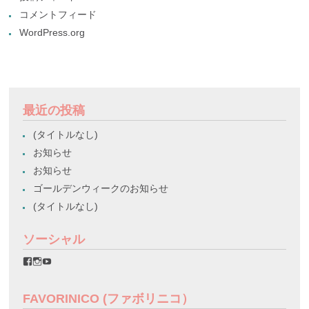
コメントフィード
WordPress.org
最近の投稿
(タイトルなし)
お知らせ
お知らせ
ゴールデンウィークのお知らせ
(タイトルなし)
ソーシャル
favorinico.jp
favorinico.jp
staff.favorinico
さ
さ
さ
ん
ん
ん
の
の
の
FAVORINICO (ファボリニコ）
プ
プ
プ
ロ
ロ
ロ