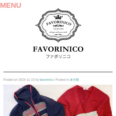
MENU
SKIP
Posted on
2024-11-15
by
favorinico
/ Posted in
未分類
TO
CONTENT