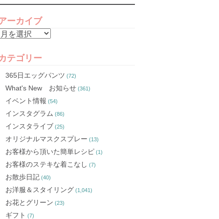
アーカイブ
ア
ー
カ
カテゴリー
イ
365日エッグパンツ
(72)
ブ
What's New お知らせ
(361)
イベント情報
(54)
インスタグラム
(86)
インスタライブ
(25)
オリジナルマスクスプレー
(13)
お客様から頂いた簡単レシピ
(1)
お客様のステキな着こなし
(7)
お散歩日記
(40)
お洋服＆スタイリング
(1,041)
お花とグリーン
(23)
ギフト
(7)