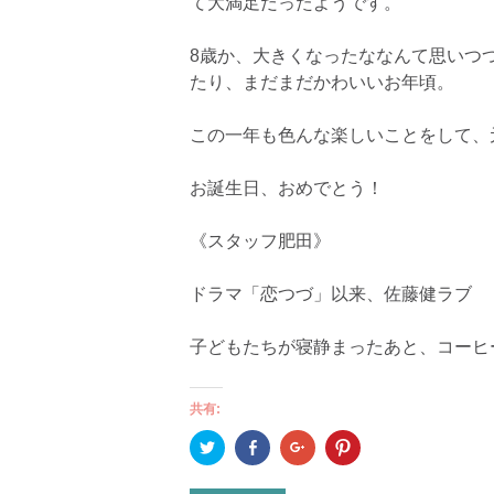
て大満足だったようです。
8歳か、大きくなったななんて思いつ
たり、まだまだかわいいお年頃。
この一年も色んな楽しいことをして、
お誕生日、おめでとう！
《スタッフ肥田》
ドラマ「恋つづ」以来、佐藤健ラブ
子どもたちが寝静まったあと、コーヒ
共有:
ク
Facebook
ク
ク
リ
で
リ
リ
ッ
共
ッ
ッ
ク
有
ク
ク