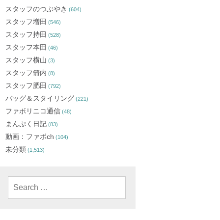
スタッフのつぶやき
(604)
スタッフ増田
(546)
スタッフ持田
(528)
スタッフ本田
(46)
スタッフ横山
(3)
スタッフ箭内
(8)
スタッフ肥田
(792)
バッグ＆スタイリング
(221)
ファボリニコ通信
(48)
まんぷく日記
(83)
動画：ファボch
(104)
未分類
(1,513)
Search
for: