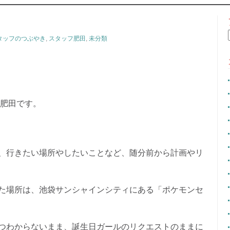
CONTENT
タッフのつぶやき
,
スタッフ肥田
,
未分類
の肥田です。
、行きたい場所やしたいことなど、随分前から計画やリ
た場所は、池袋サンシャインシティにある「ポケモンセ
つわからないまま、誕生日ガールのリクエストのままに