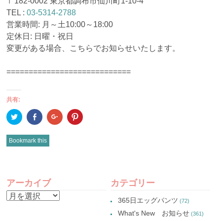
〒182-0002 東京都調布市仙川町1-10-4
TEL :
03-5314-2788
営業時間: 月～土10:00～18:00
定休日: 日曜・祝日
変更がある場合、こちらでお知らせいたします。
============================
共有:
ク
Facebook
ク
ク
リ
で
リ
リ
ッ
共
ッ
ッ
ク
有
ク
ク
し
(新
し
し
Bookmark this
て
し
て
て
Twitter
い
Google+
Pinterest
で
ウ
で
で
共
ィ
共
共
有
ン
有
有
POST
(新
ド
(新
(新
し
ウ
し
し
アーカイブ
カテゴリー
い
で
い
い
NAVIGATION
ウ
開
ウ
ウ
ア
ィ
き
ィ
ィ
365日エッグパンツ
(72)
ン
ま
ン
ン
ー
ド
す)
ド
ド
What's New お知らせ
(361)
ウ
ウ
ウ
カ