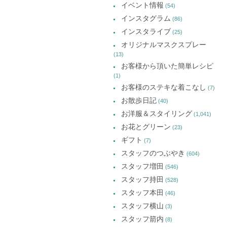
で
で
で
イベント情報
(54)
開
開
開
イ
き
き
き
インスタグラム
ま
ま
ま
(86)
ブ
す)
す)
す)
インスタライブ
(25)
オリジナルマスクスプレー
(13)
お客様から頂いた簡単レシピ
(1)
お客様のステキな着こなし
(7)
お散歩日記
(40)
お洋服＆スタイリング
(1,041)
お花とグリーン
(23)
ギフト
(7)
スタッフのつぶやき
(604)
スタッフ増田
(546)
スタッフ持田
(528)
スタッフ本田
(46)
スタッフ横山
(3)
スタッフ箭内
(8)