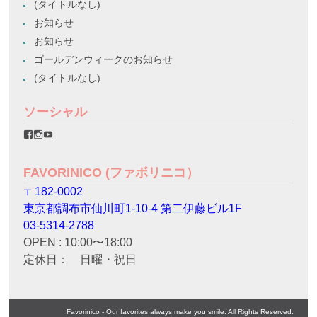
(タイトルなし)
お知らせ
お知らせ
ゴールデンウィークのお知らせ
(タイトルなし)
ソーシャル
favorinico.jp
favorinico.jp
staff.favorinico
さ
さ
さ
ん
ん
ん
の
の
の
FAVORINICO (ファボリニコ）
プ
プ
プ
ロ
ロ
ロ
〒182-0002
フ
フ
フ
ィ
ィ
ィ
東京都調布市仙川町1-10-4 第二伊藤ビル1F
ー
ー
ー
ル
ル
ル
03-5314-2788
を
を
を
OPEN : 10:00〜18:00
Facebook
Instagram
YouTube
で
で
で
定休日： 日曜・祝日
表
表
表
示
示
示
Favorinico - Our favorites always make you smile. All Rights Reserved.