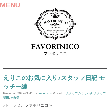
MENU
SKIP
TO
えりこのお気に入り♪スタッフ日記 モ
CONTENT
ッチー編
Posted on
2022-08-11
by
favorinico
/ Posted in
スタッフのつぶやき
,
スタッフ
増田
,
未分類
♪ドーレミ、ファボリニコ〜