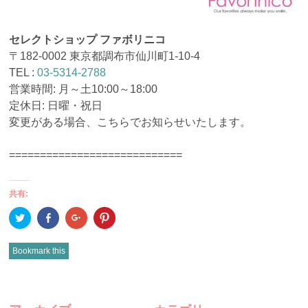
セレクトショップ ファボリニコ
〒182-0002 東京都調布市仙川町1-10-4
TEL :
03-5314-2788
営業時間: 月～土10:00～18:00
定休日: 日曜・祝日
変更がある場合、こちらでお知らせいたします。
============================
共有:
ク
Facebook
ク
ク
リ
で
リ
リ
ッ
共
ッ
ッ
ク
有
ク
ク
し
(新
し
し
Bookmark this
て
し
て
て
Twitter
い
Google+
Pinterest
で
ウ
で
で
共
ィ
共
共
有
ン
有
有
POST
(新
ド
(新
(新
し
ウ
し
し