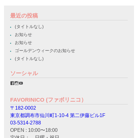
最近の投稿
(タイトルなし)
お知らせ
お知らせ
ゴールデンウィークのお知らせ
(タイトルなし)
ソーシャル
favorinico.jp
favorinico.jp
staff.favorinico
さ
さ
さ
ん
ん
ん
の
の
の
FAVORINICO (ファボリニコ）
プ
プ
プ
ロ
ロ
ロ
〒182-0002
フ
フ
フ
ィ
ィ
ィ
東京都調布市仙川町1-10-4 第二伊藤ビル1F
ー
ー
ー
ル
ル
ル
03-5314-2788
を
を
を
OPEN : 10:00〜18:00
Facebook
Instagram
YouTube
で
で
で
定休日： 日曜・祝日