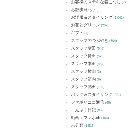
お客様のステキな着こなし
(7)
お散歩日記
(40)
お洋服＆スタイリング
(1,041)
お花とグリーン
(23)
ギフト
(7)
スタッフのつぶやき
(604)
スタッフ増田
(546)
スタッフ持田
(528)
スタッフ本田
(46)
スタッフ横山
(3)
スタッフ箭内
(8)
スタッフ肥田
(792)
バッグ＆スタイリング
(221)
ファボリニコ通信
(48)
まんぷく日記
(83)
動画：ファボch
(104)
未分類
(1,513)