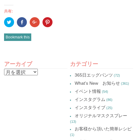
共有:
ク
Facebook
ク
ク
リ
で
リ
リ
ッ
共
ッ
ッ
ク
有
ク
ク
し
(新
し
し
Bookmark this
て
し
て
て
Twitter
い
Google+
Pinterest
で
ウ
で
で
共
ィ
共
共
有
ン
有
有
POST
(新
ド
(新
(新
し
ウ
し
し
アーカイブ
カテゴリー
い
で
い
い
NAVIGATION
ウ
開
ウ
ウ
ア
ィ
き
ィ
ィ
365日エッグパンツ
(72)
ン
ま
ン
ン
ー
ド
す)
ド
ド
What's New お知らせ
(361)
ウ
ウ
ウ
カ
で
で
で
イベント情報
(54)
開
開
開
イ
き
き
き
インスタグラム
ま
ま
ま
(86)
ブ
す)
す)
す)
インスタライブ
(25)
オリジナルマスクスプレー
(13)
お客様から頂いた簡単レシピ
(1)