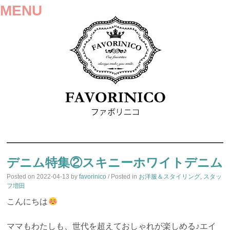
MENU
SKIP
TO
デニム特集②スキニーホワイトデニム
CONTENT
Posted on
2022-04-13
by
favorinico
/ Posted in
お洋服＆スタイリング
,
スタッ
フ増田
こんにちは
ママもわたしも、世代を超えておしゃれが楽しめる♪エイ