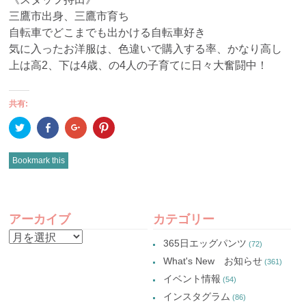
三鷹市出身、三鷹市育ち
自転車でどこまでも出かける自転車好き
気に入ったお洋服は、色違いで購入する率、かなり高し
上は高2、下は4歳、の4人の子育てに日々大奮闘中！
共有:
ク
Facebook
ク
ク
リ
で
リ
リ
ッ
共
ッ
ッ
ク
有
ク
ク
し
(新
し
し
Bookmark this
て
し
て
て
Twitter
い
Google+
Pinterest
で
ウ
で
で
共
ィ
共
共
有
ン
有
有
POST
(新
ド
(新
(新
し
ウ
し
し
アーカイブ
カテゴリー
い
で
い
い
NAVIGATION
ウ
開
ウ
ウ
ア
ィ
き
ィ
ィ
365日エッグパンツ
(72)
ン
ま
ン
ン
ー
ド
す)
ド
ド
What's New お知らせ
(361)
ウ
ウ
ウ
カ
で
で
で
イベント情報
(54)
開
開
開
イ
き
き
き
インスタグラム
ま
ま
ま
(86)
ブ