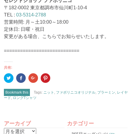
セレクトショップ ファボリニコ
〒182-0002 東京都調布市仙川町1-10-4
TEL :
03-5314-2788
営業時間: 月～土10:00～18:00
定休日: 日曜・祝日
変更がある場合、こちらでお知らせいたします。
============================
共有:
ク
Facebook
ク
ク
リ
で
リ
リ
ッ
共
ッ
ッ
ク
有
ク
ク
し
(新
し
し
Bookmark this
Tags:
ニット
,
ファボリニコオリジナル
,
ブラーミン
,
レイヤ
て
し
て
て
ード
,
ロングTシャツ
Twitter
い
Google+
Pinterest
で
ウ
で
で
共
ィ
共
共
有
ン
有
有
(新
ド
(新
(新
POST
し
ウ
し
し
い
で
い
い
アーカイブ
カテゴリー
ウ
開
ウ
ウ
ィ
き
ィ
ィ
NAVIGATION
ン
ま
ン
ン
ア
365日エッグパンツ