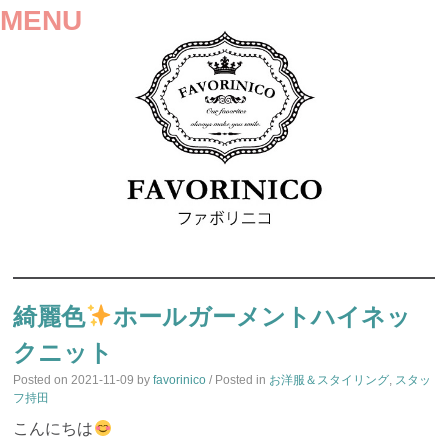
MENU
SKIP
TO
綺麗色
ホールガーメントハイネッ
CONTENT
クニット
Posted on
2021-11-09
by
favorinico
/ Posted in
お洋服＆スタイリング
,
スタッ
フ持田
こんにちは