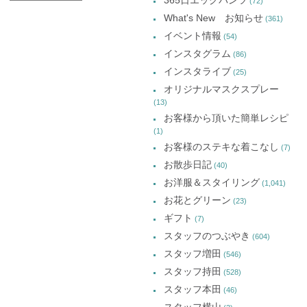
ド
す)
ド
ド
(72)
ウ
ウ
ウ
ー
で
で
で
What's New お知らせ
(361)
開
開
開
カ
き
き
き
イベント情報
(54)
ま
ま
ま
イ
す)
す)
す)
インスタグラム
(86)
ブ
インスタライブ
(25)
オリジナルマスクスプレー
(13)
お客様から頂いた簡単レシピ
(1)
お客様のステキな着こなし
(7)
お散歩日記
(40)
お洋服＆スタイリング
(1,041)
お花とグリーン
(23)
ギフト
(7)
スタッフのつぶやき
(604)
スタッフ増田
(546)
スタッフ持田
(528)
スタッフ本田
(46)
スタッフ横山