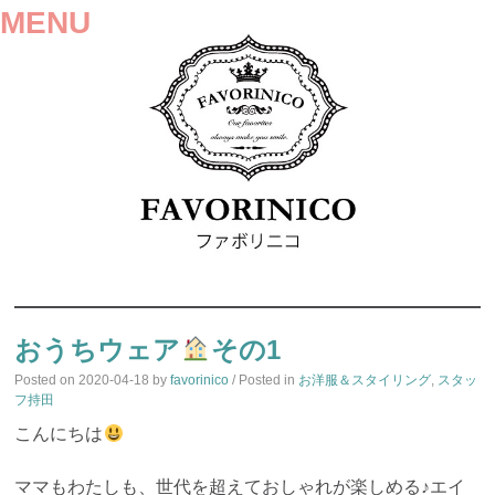
MENU
SKIP
TO
おうちウェア
その1
CONTENT
Posted on
2020-04-18
by
favorinico
/ Posted in
お洋服＆スタイリング
,
スタッ
フ持田
こんにちは
ママもわたしも、世代を超えておしゃれが楽しめる♪エイ