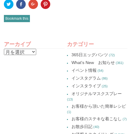
ク
Facebook
ク
ク
リ
で
リ
リ
ッ
共
ッ
ッ
ク
有
ク
ク
し
(新
し
し
Bookmark this
て
し
て
て
Twitter
い
Google+
Pinterest
で
ウ
で
で
共
ィ
共
共
有
ン
有
有
POST
(新
ド
(新
(新
し
ウ
し
し
アーカイブ
カテゴリー
い
で
い
い
NAVIGATION
ウ
開
ウ
ウ
ア
ィ
き
ィ
ィ
365日エッグパンツ
(72)
ン
ま
ン
ン
ー
ド
す)
ド
ド
What's New お知らせ
(361)
ウ
ウ
ウ
カ
で
で
で
イベント情報
(54)
開
開
開
イ
き
き
き
インスタグラム
ま
ま
ま
(86)
ブ
す)
す)
す)
インスタライブ
(25)
オリジナルマスクスプレー
(13)
お客様から頂いた簡単レシピ
(1)
お客様のステキな着こなし
(7)
お散歩日記
(40)